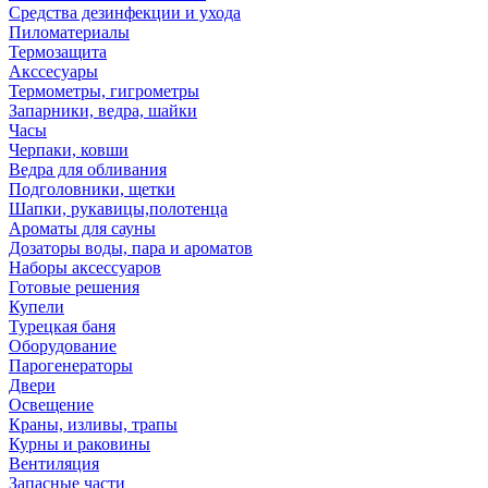
Средства дезинфекции и ухода
Пиломатериалы
Термозащита
Аксcесуары
Термометры, гигрометры
Запарники, ведра, шайки
Часы
Черпаки, ковши
Ведра для обливания
Подголовники, щетки
Шапки, рукавицы,полотенца
Ароматы для сауны
Дозаторы воды, пара и ароматов
Наборы аксессуаров
Готовые решения
Купели
Турецкая баня
Оборудование
Парогенераторы
Двери
Освещение
Краны, изливы, трапы
Курны и раковины
Вентиляция
Запасные части