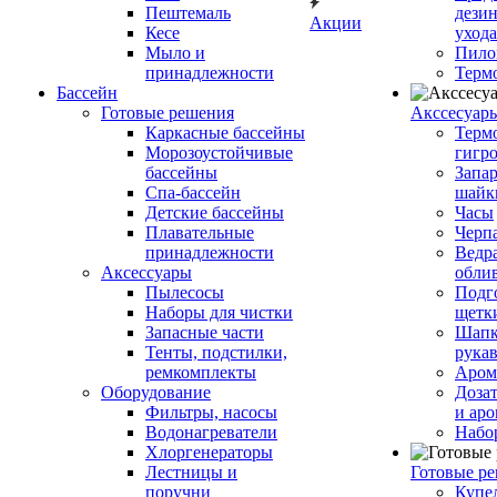
Пештемаль
дези
Акции
Кесе
ухода
Мыло и
Пило
принадлежности
Терм
Бассейн
Готовые решения
Аксcесуар
Каркасные бассейны
Терм
Морозоустойчивые
гигр
бассейны
Запар
Спа-бассейн
шайк
Детские бассейны
Часы
Плавательные
Черп
принадлежности
Ведра
Аксессуары
обли
Пылесосы
Подг
Наборы для чистки
щетк
Запасные части
Шапк
Тенты, подстилки,
рука
ремкомплекты
Аром
Оборудование
Дозат
Фильтры, насосы
и аро
Водонагреватели
Набо
Хлоргенераторы
Лестницы и
Готовые р
поручни
Купе