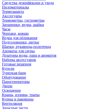
Средства дезинфекции и ухода
Пиломатериалы
Термозащита
Аксcесуары
Термометры, гигрометры
Запарники, ведра, шайки
Часы
Черпаки, ковши
Ведра для обливания
Подголовники, щетки
Шапки, рукавицы,полотенца
Ароматы для сауны
Дозаторы воды, пара и ароматов
Наборы аксессуаров
Готовые решения
Купели
Турецкая баня
Оборудование
Парогенераторы
Двери
Освещение
Краны, изливы, трапы
Курны и раковины
Вентиляция
Запасные части