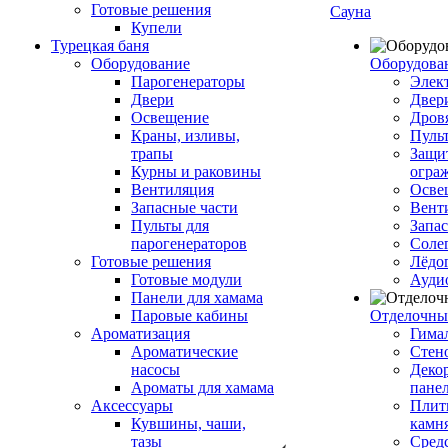
Готовые решения
Сауна
Купели
Турецкая баня
Оборудование
Оборудова
Парогенераторы
Элек
Двери
Двер
Освещение
Дров
Краны, изливы,
Пуль
трапы
Защи
Курны и раковины
огра
Вентиляция
Осве
Запасные части
Вент
Пульты для
Запа
парогенераторов
Соле
Готовые решения
Лёдо
Готовые модули
Ауди
Панели для хамама
Паровые кабины
Отделочны
Ароматизация
Гимал
Ароматические
Стен
насосы
Деко
Ароматы для хамама
пане
Аксессуары
Плитк
Кувшины, чаши,
камн
тазы
Сред