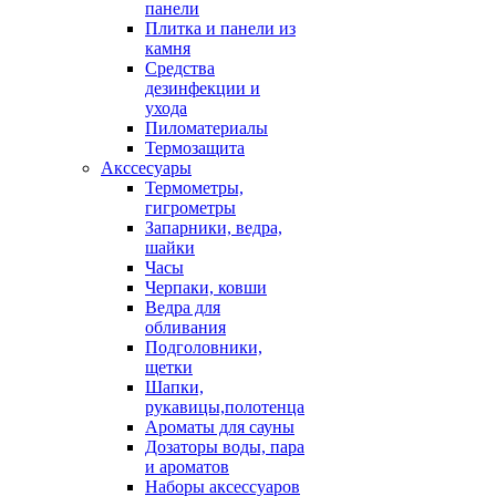
панели
Плитка и панели из
камня
Средства
дезинфекции и
ухода
Пиломатериалы
Термозащита
Аксcесуары
Термометры,
гигрометры
Запарники, ведра,
шайки
Часы
Черпаки, ковши
Ведра для
обливания
Подголовники,
щетки
Шапки,
рукавицы,полотенца
Ароматы для сауны
Дозаторы воды, пара
и ароматов
Наборы аксессуаров