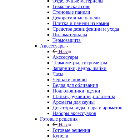
Отделочные материалы
Гималайская соль
Стеновые панели
Декоративные панели
Плитка и панели из камня
Средства дезинфекции и ухода
Пиломатериалы
Термозащита
Аксcесуары
Назад
Аксcесуары
Термометры, гигрометры
Запарники, ведра, шайки
Часы
Черпаки, ковши
Ведра для обливания
Подголовники, щетки
Шапки, рукавицы,полотенца
Ароматы для сауны
Дозаторы воды, пара и ароматов
Наборы аксессуаров
Готовые решения
Назад
Готовые решения
Купели