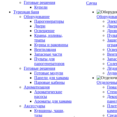
Готовые решения
Сауна
Купели
Турецкая баня
Оборудование
Оборудова
Парогенераторы
Элек
Двери
Двер
Освещение
Дров
Краны, изливы,
Пуль
трапы
Защи
Курны и раковины
огра
Вентиляция
Осве
Запасные части
Вент
Пульты для
Запа
парогенераторов
Соле
Готовые решения
Лёдо
Готовые модули
Ауди
Панели для хамама
Паровые кабины
Отделочны
Ароматизация
Гимал
Ароматические
Стен
насосы
Деко
Ароматы для хамама
пане
Аксессуары
Плитк
Кувшины, чаши,
камн
тазы
Сред