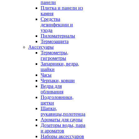
панели
Плитка и панели из
камня
Средства
дезинфекции и
ухода
Пиломатериалы
Термозащита
Аксcесуары
Термометры,
гигрометры
Запарники, ведра,
шайки
Часы
Черпаки, ковши
Ведра для
обливания
Подголовники,
щетки
Шапки,
рукавицы,полотенца
Ароматы для сауны
Дозаторы воды, пара
и ароматов
Наборы аксессуаров