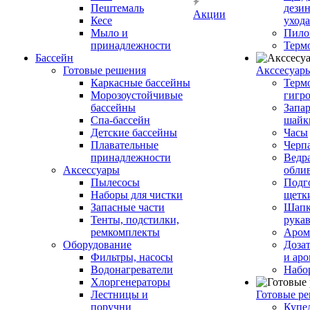
Пештемаль
дези
Акции
Кесе
ухода
Мыло и
Пило
принадлежности
Терм
Бассейн
Готовые решения
Аксcесуар
Каркасные бассейны
Терм
Морозоустойчивые
гигр
бассейны
Запар
Спа-бассейн
шайк
Детские бассейны
Часы
Плавательные
Черп
принадлежности
Ведра
Аксессуары
обли
Пылесосы
Подг
Наборы для чистки
щетк
Запасные части
Шапк
Тенты, подстилки,
рука
ремкомплекты
Аром
Оборудование
Дозат
Фильтры, насосы
и аро
Водонагреватели
Набо
Хлоргенераторы
Лестницы и
Готовые р
поручни
Купе