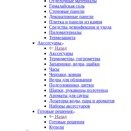
Отделочные материалы
Гималайская соль
Стеновые панели
Декоративные панели
Плитка и панели из камня
Средства дезинфекции и ухода
Пиломатериалы
Термозащита
Аксcесуары
Назад
Аксcесуары
Термометры, гигрометры
Запарники, ведра, шайки
Часы
Черпаки, ковши
Ведра для обливания
Подголовники, щетки
Шапки, рукавицы,полотенца
Ароматы для сауны
Дозаторы воды, пара и ароматов
Наборы аксессуаров
Готовые решения
Назад
Готовые решения
Купели