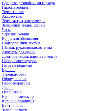
Средства дезинфекции и ухода
Пиломатериалы
Термозащита
Аксcесуары
Термометры, гигрометры
Запарники, ведра, шайки
Часы
Черпаки, ковши
Ведра для обливания
Подголовники, щетки
Шапки, рукавицы,полотенца
Ароматы для сауны
Дозаторы воды, пара и ароматов
Наборы аксессуаров
Готовые решения
Купели
Турецкая баня
Оборудование
Парогенераторы
Двери
Освещение
Краны, изливы, трапы
Курны и раковины
Вентиляция
Запасные части