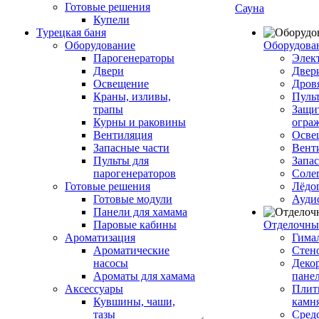
Готовые решения
Сауна
Купели
Турецкая баня
Оборудование
Оборудова
Парогенераторы
Элек
Двери
Двер
Освещение
Дров
Краны, изливы,
Пуль
трапы
Защи
Курны и раковины
огра
Вентиляция
Осве
Запасные части
Вент
Пульты для
Запа
парогенераторов
Соле
Готовые решения
Лёдо
Готовые модули
Ауди
Панели для хамама
Паровые кабины
Отделочны
Ароматизация
Гимал
Ароматические
Стен
насосы
Деко
Ароматы для хамама
пане
Аксессуары
Плитк
Кувшины, чаши,
камн
тазы
Сред