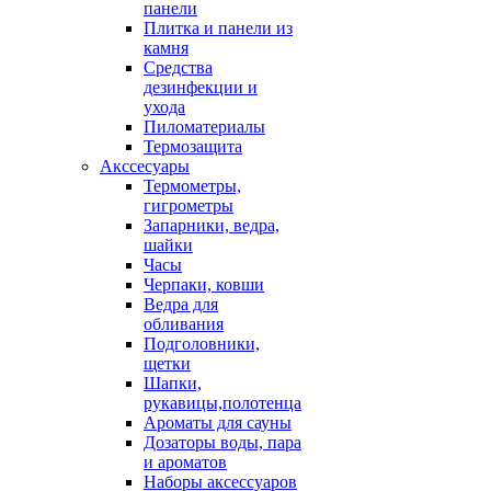
панели
Плитка и панели из
камня
Средства
дезинфекции и
ухода
Пиломатериалы
Термозащита
Аксcесуары
Термометры,
гигрометры
Запарники, ведра,
шайки
Часы
Черпаки, ковши
Ведра для
обливания
Подголовники,
щетки
Шапки,
рукавицы,полотенца
Ароматы для сауны
Дозаторы воды, пара
и ароматов
Наборы аксессуаров