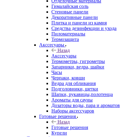
Отделочные материалы
Гималайская соль
Стеновые панели
Декоративные панели
Плитка и панели из камня
Средства дезинфекции и ухода
Пиломатериалы
Термозащита
Аксcесуары
Назад
Аксcесуары
Термометры, гигрометры
Запарники, ведра, шайки
Часы
Черпаки, ковши
Ведра для обливания
Подголовники, щетки
Шапки, рукавицы,полотенца
Ароматы для сауны
Дозаторы воды, пара и ароматов
Наборы аксессуаров
Готовые решения
Назад
Готовые решения
Купели