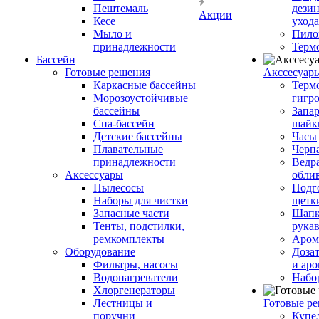
Пештемаль
дези
Акции
Кесе
ухода
Мыло и
Пило
принадлежности
Терм
Бассейн
Готовые решения
Аксcесуар
Каркасные бассейны
Терм
Морозоустойчивые
гигр
бассейны
Запар
Спа-бассейн
шайк
Детские бассейны
Часы
Плавательные
Черп
принадлежности
Ведра
Аксессуары
обли
Пылесосы
Подг
Наборы для чистки
щетк
Запасные части
Шапк
Тенты, подстилки,
рука
ремкомплекты
Аром
Оборудование
Дозат
Фильтры, насосы
и аро
Водонагреватели
Набо
Хлоргенераторы
Лестницы и
Готовые р
поручни
Купе