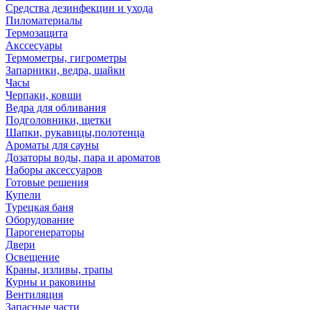
Средства дезинфекции и ухода
Пиломатериалы
Термозащита
Аксcесуары
Термометры, гигрометры
Запарники, ведра, шайки
Часы
Черпаки, ковши
Ведра для обливания
Подголовники, щетки
Шапки, рукавицы,полотенца
Ароматы для сауны
Дозаторы воды, пара и ароматов
Наборы аксессуаров
Готовые решения
Купели
Турецкая баня
Оборудование
Парогенераторы
Двери
Освещение
Краны, изливы, трапы
Курны и раковины
Вентиляция
Запасные части