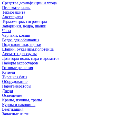
Средства дезинфекции и ухода
Пиломатериалы
Термозащита
Аксcесуары
Термометры, гигрометры
Запарники, ведра, шайки
Часы
Черпаки, ковши
Ведра для обливания
Подголовники, щетки
Шапки, рукавицы,полотенца
Ароматы для сауны
Дозаторы воды, пара и ароматов
Наборы аксессуаров
Готовые решения
Купели
Турецкая баня
Оборудование
Парогенераторы
Двери
Освещение
Краны, изливы, трапы
Курны и раковины
Вентиляция
Запасные части