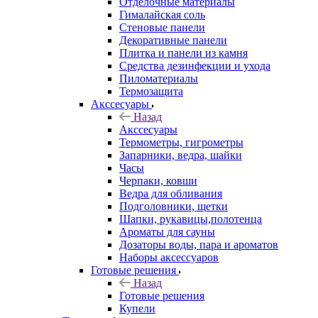
Отделочные материалы
Гималайская соль
Стеновые панели
Декоративные панели
Плитка и панели из камня
Средства дезинфекции и ухода
Пиломатериалы
Термозащита
Аксcесуары
Назад
Аксcесуары
Термометры, гигрометры
Запарники, ведра, шайки
Часы
Черпаки, ковши
Ведра для обливания
Подголовники, щетки
Шапки, рукавицы,полотенца
Ароматы для сауны
Дозаторы воды, пара и ароматов
Наборы аксессуаров
Готовые решения
Назад
Готовые решения
Купели