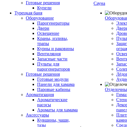
Готовые решения
Сауна
Купели
Турецкая баня
Оборудование
Оборудова
Парогенераторы
Элек
Двери
Двер
Освещение
Дров
Краны, изливы,
Пуль
трапы
Защи
Курны и раковины
огра
Вентиляция
Осве
Запасные части
Вент
Пульты для
Запа
парогенераторов
Соле
Готовые решения
Лёдо
Готовые модули
Ауди
Панели для хамама
Паровые кабины
Отделочны
Ароматизация
Гимал
Ароматические
Стен
насосы
Деко
Ароматы для хамама
пане
Аксессуары
Плитк
Кувшины, чаши,
камн
тазы
Сред