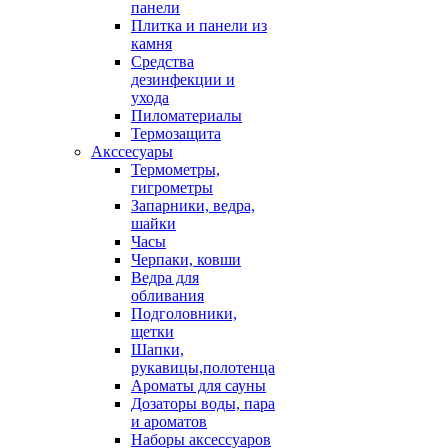
панели
Плитка и панели из
камня
Средства
дезинфекции и
ухода
Пиломатериалы
Термозащита
Аксcесуары
Термометры,
гигрометры
Запарники, ведра,
шайки
Часы
Черпаки, ковши
Ведра для
обливания
Подголовники,
щетки
Шапки,
рукавицы,полотенца
Ароматы для сауны
Дозаторы воды, пара
и ароматов
Наборы аксессуаров