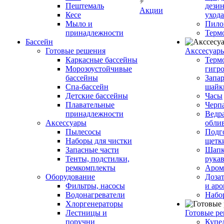
Пештемаль
дези
Акции
Кесе
ухода
Мыло и
Пило
принадлежности
Терм
Бассейн
Готовые решения
Аксcесуар
Каркасные бассейны
Терм
Морозоустойчивые
гигр
бассейны
Запар
Спа-бассейн
шайк
Детские бассейны
Часы
Плавательные
Черп
принадлежности
Ведра
Аксессуары
обли
Пылесосы
Подг
Наборы для чистки
щетк
Запасные части
Шапк
Тенты, подстилки,
рука
ремкомплекты
Аром
Оборудование
Дозат
Фильтры, насосы
и аро
Водонагреватели
Набо
Хлоргенераторы
Лестницы и
Готовые р
поручни
Купе