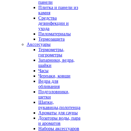
панели
Плитка и панели из
камня
Средства
дезинфекции и
ухода
Пиломатериалы
Термозащита
Аксcесуары
Термометры,
гигрометры
Запарники, ведра,
шайки
Часы
Черпаки, ковши
Ведра для
обливания
Подголовники,
щетки
Шапки,
рукавицы,полотенца
Ароматы для сауны
Дозаторы воды, пара
и ароматов
Наборы аксессуаров