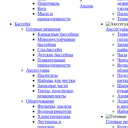
Пештемаль
дези
Акции
Кесе
ухода
Мыло и
Пило
принадлежности
Терм
Бассейн
Готовые решения
Аксcесуар
Каркасные бассейны
Терм
Морозоустойчивые
гигр
бассейны
Запар
Спа-бассейн
шайк
Детские бассейны
Часы
Плавательные
Черп
принадлежности
Ведра
Аксессуары
обли
Пылесосы
Подг
Наборы для чистки
щетк
Запасные части
Шапк
Тенты, подстилки,
рука
ремкомплекты
Аром
Оборудование
Дозат
Фильтры, насосы
и аро
Водонагреватели
Набо
Хлоргенераторы
Лестницы и
Готовые р
поручни
Купе