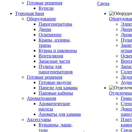
Готовые решения
Сауна
Купели
Турецкая баня
Оборудование
Оборудова
Парогенераторы
Элек
Двери
Двер
Освещение
Дров
Краны, изливы,
Пуль
трапы
Защи
Курны и раковины
огра
Вентиляция
Осве
Запасные части
Вент
Пульты для
Запа
парогенераторов
Соле
Готовые решения
Лёдо
Готовые модули
Ауди
Панели для хамама
Паровые кабины
Отделочны
Ароматизация
Гимал
Ароматические
Стен
насосы
Деко
Ароматы для хамама
пане
Аксессуары
Плитк
Кувшины, чаши,
камн
тазы
Сред