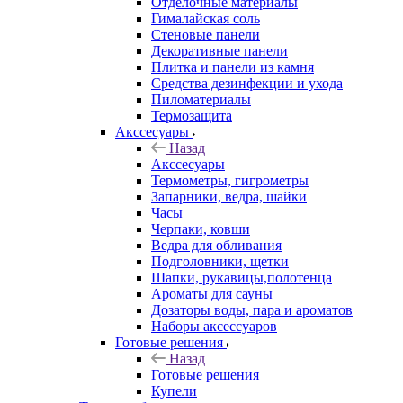
Отделочные материалы
Гималайская соль
Стеновые панели
Декоративные панели
Плитка и панели из камня
Средства дезинфекции и ухода
Пиломатериалы
Термозащита
Аксcесуары
Назад
Аксcесуары
Термометры, гигрометры
Запарники, ведра, шайки
Часы
Черпаки, ковши
Ведра для обливания
Подголовники, щетки
Шапки, рукавицы,полотенца
Ароматы для сауны
Дозаторы воды, пара и ароматов
Наборы аксессуаров
Готовые решения
Назад
Готовые решения
Купели