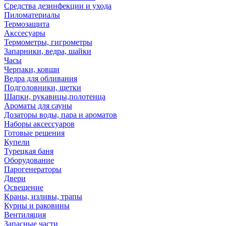
Средства дезинфекции и ухода
Пиломатериалы
Термозащита
Аксcесуары
Термометры, гигрометры
Запарники, ведра, шайки
Часы
Черпаки, ковши
Ведра для обливания
Подголовники, щетки
Шапки, рукавицы,полотенца
Ароматы для сауны
Дозаторы воды, пара и ароматов
Наборы аксессуаров
Готовые решения
Купели
Турецкая баня
Оборудование
Парогенераторы
Двери
Освещение
Краны, изливы, трапы
Курны и раковины
Вентиляция
Запасные части