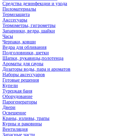
Средства дезинфекции и ухода
Пиломатериалы
Термозащита
Аксcесуары
Термометры, гигрометры
Запарники, ведра, шайки
Часы
Черпаки, ковши
Ведра для обливания
Подголовники, щетки
Шапки, рукавицы,полотенца
Ароматы для сауны
Дозаторы воды, пара и ароматов
Наборы аксессуаров
Готовые решения
Купели
Турецкая баня
Оборудование
Парогенераторы
Двери
Освещение
Краны, изливы, трапы
Курны и раковины
Вентиляция
Запасные части