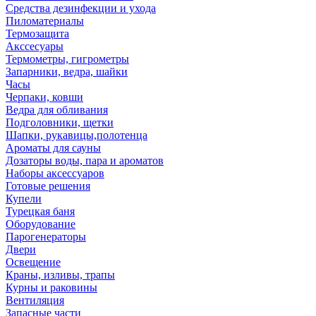
Средства дезинфекции и ухода
Пиломатериалы
Термозащита
Аксcесуары
Термометры, гигрометры
Запарники, ведра, шайки
Часы
Черпаки, ковши
Ведра для обливания
Подголовники, щетки
Шапки, рукавицы,полотенца
Ароматы для сауны
Дозаторы воды, пара и ароматов
Наборы аксессуаров
Готовые решения
Купели
Турецкая баня
Оборудование
Парогенераторы
Двери
Освещение
Краны, изливы, трапы
Курны и раковины
Вентиляция
Запасные части