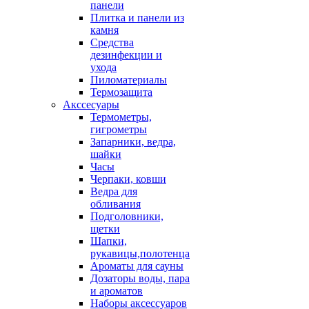
панели
Плитка и панели из
камня
Средства
дезинфекции и
ухода
Пиломатериалы
Термозащита
Аксcесуары
Термометры,
гигрометры
Запарники, ведра,
шайки
Часы
Черпаки, ковши
Ведра для
обливания
Подголовники,
щетки
Шапки,
рукавицы,полотенца
Ароматы для сауны
Дозаторы воды, пара
и ароматов
Наборы аксессуаров