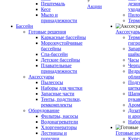
Пештемаль
дези
Акции
Кесе
ухода
Мыло и
Пило
принадлежности
Терм
Бассейн
Готовые решения
Аксcесуар
Каркасные бассейны
Терм
Морозоустойчивые
гигр
бассейны
Запар
Спа-бассейн
шайк
Детские бассейны
Часы
Плавательные
Черп
принадлежности
Ведра
Аксессуары
обли
Пылесосы
Подг
Наборы для чистки
щетк
Запасные части
Шапк
Тенты, подстилки,
рука
ремкомплекты
Аром
Оборудование
Дозат
Фильтры, насосы
и аро
Водонагреватели
Набо
Хлоргенераторы
Лестницы и
Готовые р
поручни
Купе