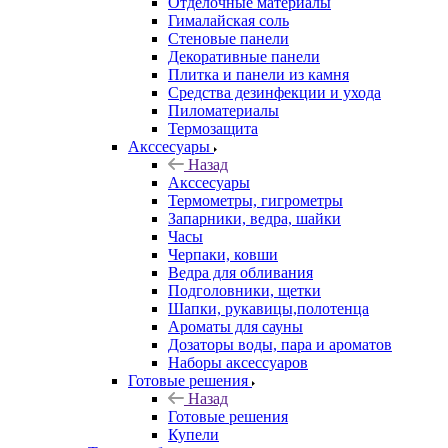
Отделочные материалы
Гималайская соль
Стеновые панели
Декоративные панели
Плитка и панели из камня
Средства дезинфекции и ухода
Пиломатериалы
Термозащита
Аксcесуары
Назад
Аксcесуары
Термометры, гигрометры
Запарники, ведра, шайки
Часы
Черпаки, ковши
Ведра для обливания
Подголовники, щетки
Шапки, рукавицы,полотенца
Ароматы для сауны
Дозаторы воды, пара и ароматов
Наборы аксессуаров
Готовые решения
Назад
Готовые решения
Купели