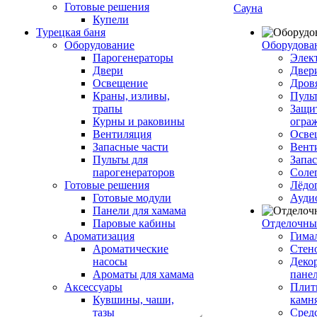
Готовые решения
Сауна
Купели
Турецкая баня
Оборудование
Оборудова
Парогенераторы
Элек
Двери
Двер
Освещение
Дров
Краны, изливы,
Пуль
трапы
Защи
Курны и раковины
огра
Вентиляция
Осве
Запасные части
Вент
Пульты для
Запа
парогенераторов
Соле
Готовые решения
Лёдо
Готовые модули
Ауди
Панели для хамама
Паровые кабины
Отделочны
Ароматизация
Гимал
Ароматические
Стен
насосы
Деко
Ароматы для хамама
пане
Аксессуары
Плитк
Кувшины, чаши,
камн
тазы
Сред