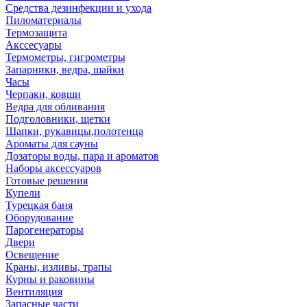
Средства дезинфекции и ухода
Пиломатериалы
Термозащита
Аксcесуары
Термометры, гигрометры
Запарники, ведра, шайки
Часы
Черпаки, ковши
Ведра для обливания
Подголовники, щетки
Шапки, рукавицы,полотенца
Ароматы для сауны
Дозаторы воды, пара и ароматов
Наборы аксессуаров
Готовые решения
Купели
Турецкая баня
Оборудование
Парогенераторы
Двери
Освещение
Краны, изливы, трапы
Курны и раковины
Вентиляция
Запасные части