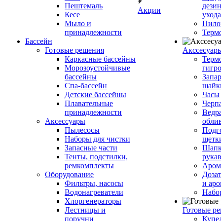
Пештемаль
дези
Акции
Кесе
ухода
Мыло и
Пило
принадлежности
Терм
Бассейн
Готовые решения
Аксcесуар
Каркасные бассейны
Терм
Морозоустойчивые
гигр
бассейны
Запар
Спа-бассейн
шайк
Детские бассейны
Часы
Плавательные
Черп
принадлежности
Ведра
Аксессуары
обли
Пылесосы
Подг
Наборы для чистки
щетк
Запасные части
Шапк
Тенты, подстилки,
рука
ремкомплекты
Аром
Оборудование
Дозат
Фильтры, насосы
и аро
Водонагреватели
Набо
Хлоргенераторы
Лестницы и
Готовые р
поручни
Купе