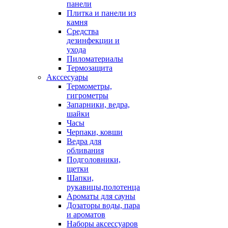
панели
Плитка и панели из
камня
Средства
дезинфекции и
ухода
Пиломатериалы
Термозащита
Аксcесуары
Термометры,
гигрометры
Запарники, ведра,
шайки
Часы
Черпаки, ковши
Ведра для
обливания
Подголовники,
щетки
Шапки,
рукавицы,полотенца
Ароматы для сауны
Дозаторы воды, пара
и ароматов
Наборы аксессуаров