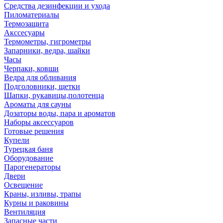
Средства дезинфекции и ухода
Пиломатериалы
Термозащита
Аксcесуары
Термометры, гигрометры
Запарники, ведра, шайки
Часы
Черпаки, ковши
Ведра для обливания
Подголовники, щетки
Шапки, рукавицы,полотенца
Ароматы для сауны
Дозаторы воды, пара и ароматов
Наборы аксессуаров
Готовые решения
Купели
Турецкая баня
Оборудование
Парогенераторы
Двери
Освещение
Краны, изливы, трапы
Курны и раковины
Вентиляция
Запасные части