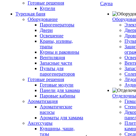
Готовые решения
Сауна
Купели
Турецкая баня
Оборудование
Оборудова
Парогенераторы
Элек
Двери
Двер
Освещение
Дров
Краны, изливы,
Пуль
трапы
Защи
Курны и раковины
огра
Вентиляция
Осве
Запасные части
Вент
Пульты для
Запа
парогенераторов
Соле
Готовые решения
Лёдо
Готовые модули
Ауди
Панели для хамама
Паровые кабины
Отделочны
Ароматизация
Гимал
Ароматические
Стен
насосы
Деко
Ароматы для хамама
пане
Аксессуары
Плитк
Кувшины, чаши,
камн
тазы
Сред