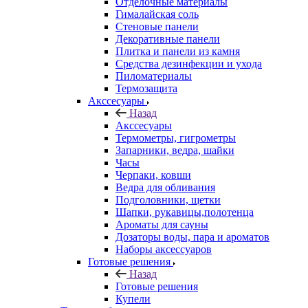
Отделочные материалы
Гималайская соль
Стеновые панели
Декоративные панели
Плитка и панели из камня
Средства дезинфекции и ухода
Пиломатериалы
Термозащита
Аксcесуары
Назад
Аксcесуары
Термометры, гигрометры
Запарники, ведра, шайки
Часы
Черпаки, ковши
Ведра для обливания
Подголовники, щетки
Шапки, рукавицы,полотенца
Ароматы для сауны
Дозаторы воды, пара и ароматов
Наборы аксессуаров
Готовые решения
Назад
Готовые решения
Купели