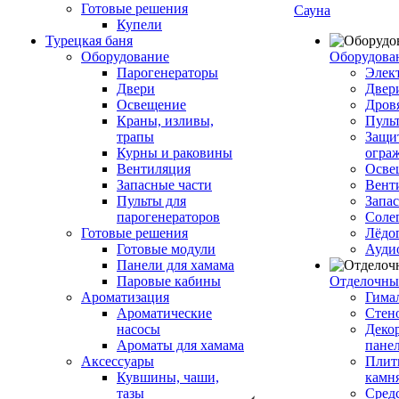
Готовые решения
Сауна
Купели
Турецкая баня
Оборудование
Оборудова
Парогенераторы
Элек
Двери
Двер
Освещение
Дров
Краны, изливы,
Пуль
трапы
Защи
Курны и раковины
огра
Вентиляция
Осве
Запасные части
Вент
Пульты для
Запа
парогенераторов
Соле
Готовые решения
Лёдо
Готовые модули
Ауди
Панели для хамама
Паровые кабины
Отделочны
Ароматизация
Гимал
Ароматические
Стен
насосы
Деко
Ароматы для хамама
пане
Аксессуары
Плитк
Кувшины, чаши,
камн
тазы
Сред