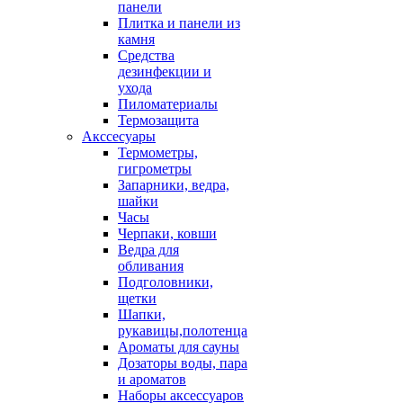
панели
Плитка и панели из
камня
Средства
дезинфекции и
ухода
Пиломатериалы
Термозащита
Аксcесуары
Термометры,
гигрометры
Запарники, ведра,
шайки
Часы
Черпаки, ковши
Ведра для
обливания
Подголовники,
щетки
Шапки,
рукавицы,полотенца
Ароматы для сауны
Дозаторы воды, пара
и ароматов
Наборы аксессуаров