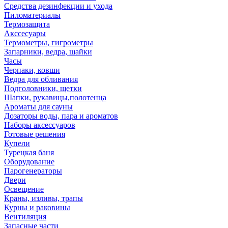
Средства дезинфекции и ухода
Пиломатериалы
Термозащита
Аксcесуары
Термометры, гигрометры
Запарники, ведра, шайки
Часы
Черпаки, ковши
Ведра для обливания
Подголовники, щетки
Шапки, рукавицы,полотенца
Ароматы для сауны
Дозаторы воды, пара и ароматов
Наборы аксессуаров
Готовые решения
Купели
Турецкая баня
Оборудование
Парогенераторы
Двери
Освещение
Краны, изливы, трапы
Курны и раковины
Вентиляция
Запасные части