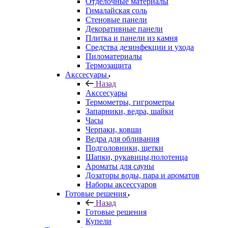
Отделочные материалы
Гималайская соль
Стеновые панели
Декоративные панели
Плитка и панели из камня
Средства дезинфекции и ухода
Пиломатериалы
Термозащита
Аксcесуары
Назад
Аксcесуары
Термометры, гигрометры
Запарники, ведра, шайки
Часы
Черпаки, ковши
Ведра для обливания
Подголовники, щетки
Шапки, рукавицы,полотенца
Ароматы для сауны
Дозаторы воды, пара и ароматов
Наборы аксессуаров
Готовые решения
Назад
Готовые решения
Купели