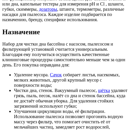
или дна, капельные тестеры для измерения pH и Cl , шланги,
губки, скиммеры,
дозаторы
, штанги, термометры, различные
насадки для пылесоса. Каждое изделие подбирается по
назначению, бренду, специфике использования.
Назначение
Набор для чистки дна бассейна с насосом, пылесосом и
фильтрующей установкой считается универсальным.
Благодаря ему получиться осуществить качественные
клининговые процедуры самостоятельно меньше чем за один
день. Его покупка оправдана для:
Удаление мусора.
Сачок
собирает листья, насекомых,
мелких животных, другой крупный мусор с
поверхности воды;
Чистки дна, стенок. Вакуумный пылесос,
щётка
удаляют
грязь, пыль, песок, налёт со дна и стенок бассейна, куда
не достаёт обычная уборка. Для удаления стойких
загрязнений используют губки;
Улучшения циркуляции воды, её фильтрации.
Использование пылесоса позволяет прогонять водную
массу через фильтр, что помогает очистить её от
мельчайших частиц, замедляет рост водорослей,