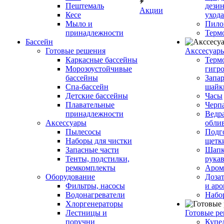
Пештемаль
дези
Акции
Кесе
ухода
Мыло и
Пило
принадлежности
Терм
Бассейн
Готовые решения
Аксcесуар
Каркасные бассейны
Терм
Морозоустойчивые
гигр
бассейны
Запар
Спа-бассейн
шайк
Детские бассейны
Часы
Плавательные
Черп
принадлежности
Ведра
Аксессуары
обли
Пылесосы
Подг
Наборы для чистки
щетк
Запасные части
Шапк
Тенты, подстилки,
рука
ремкомплекты
Аром
Оборудование
Дозат
Фильтры, насосы
и аро
Водонагреватели
Набо
Хлоргенераторы
Лестницы и
Готовые р
поручни
Купе