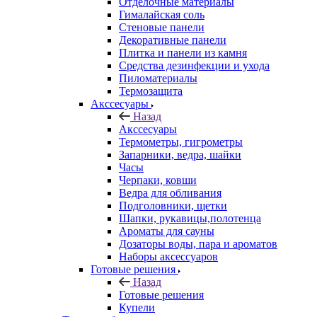
Отделочные материалы
Гималайская соль
Стеновые панели
Декоративные панели
Плитка и панели из камня
Средства дезинфекции и ухода
Пиломатериалы
Термозащита
Аксcесуары
Назад
Аксcесуары
Термометры, гигрометры
Запарники, ведра, шайки
Часы
Черпаки, ковши
Ведра для обливания
Подголовники, щетки
Шапки, рукавицы,полотенца
Ароматы для сауны
Дозаторы воды, пара и ароматов
Наборы аксессуаров
Готовые решения
Назад
Готовые решения
Купели