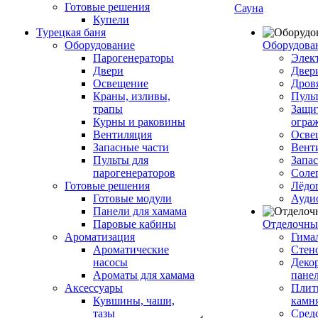
Готовые решения
Сауна
Купели
Турецкая баня
Оборудование
Оборудова
Парогенераторы
Элек
Двери
Двер
Освещение
Дров
Краны, изливы,
Пуль
трапы
Защи
Курны и раковины
огра
Вентиляция
Осве
Запасные части
Вент
Пульты для
Запа
парогенераторов
Соле
Готовые решения
Лёдо
Готовые модули
Ауди
Панели для хамама
Паровые кабины
Отделочны
Ароматизация
Гимал
Ароматические
Стен
насосы
Деко
Ароматы для хамама
пане
Аксессуары
Плитк
Кувшины, чаши,
камн
тазы
Сред