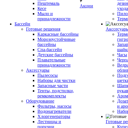
Пештемаль
дези
Акции
Кесе
ухода
Мыло и
Пило
принадлежности
Терм
Бассейн
Готовые решения
Аксcесуар
Каркасные бассейны
Терм
Морозоустойчивые
гигр
бассейны
Запар
Спа-бассейн
шайк
Детские бассейны
Часы
Плавательные
Черп
принадлежности
Ведра
Аксессуары
обли
Пылесосы
Подг
Наборы для чистки
щетк
Запасные части
Шапк
Тенты, подстилки,
рука
ремкомплекты
Аром
Оборудование
Дозат
Фильтры, насосы
и аро
Водонагреватели
Набо
Хлоргенераторы
Лестницы и
Готовые р
поручни
Купе