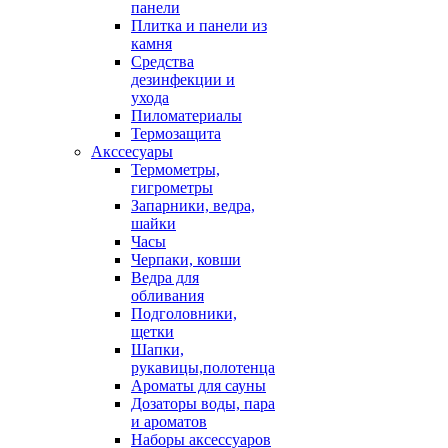
панели
Плитка и панели из
камня
Средства
дезинфекции и
ухода
Пиломатериалы
Термозащита
Аксcесуары
Термометры,
гигрометры
Запарники, ведра,
шайки
Часы
Черпаки, ковши
Ведра для
обливания
Подголовники,
щетки
Шапки,
рукавицы,полотенца
Ароматы для сауны
Дозаторы воды, пара
и ароматов
Наборы аксессуаров