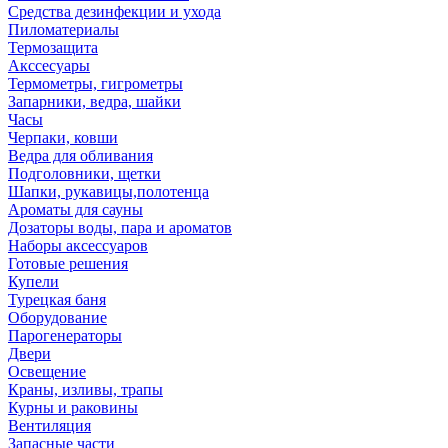
Средства дезинфекции и ухода
Пиломатериалы
Термозащита
Аксcесуары
Термометры, гигрометры
Запарники, ведра, шайки
Часы
Черпаки, ковши
Ведра для обливания
Подголовники, щетки
Шапки, рукавицы,полотенца
Ароматы для сауны
Дозаторы воды, пара и ароматов
Наборы аксессуаров
Готовые решения
Купели
Турецкая баня
Оборудование
Парогенераторы
Двери
Освещение
Краны, изливы, трапы
Курны и раковины
Вентиляция
Запасные части