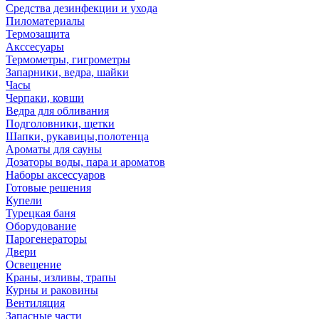
Средства дезинфекции и ухода
Пиломатериалы
Термозащита
Аксcесуары
Термометры, гигрометры
Запарники, ведра, шайки
Часы
Черпаки, ковши
Ведра для обливания
Подголовники, щетки
Шапки, рукавицы,полотенца
Ароматы для сауны
Дозаторы воды, пара и ароматов
Наборы аксессуаров
Готовые решения
Купели
Турецкая баня
Оборудование
Парогенераторы
Двери
Освещение
Краны, изливы, трапы
Курны и раковины
Вентиляция
Запасные части