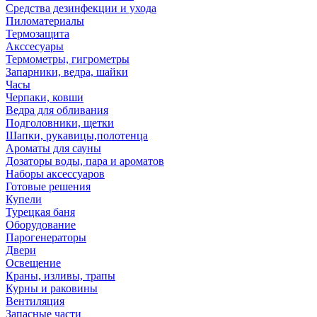
Средства дезинфекции и ухода
Пиломатериалы
Термозащита
Аксcесуары
Термометры, гигрометры
Запарники, ведра, шайки
Часы
Черпаки, ковши
Ведра для обливания
Подголовники, щетки
Шапки, рукавицы,полотенца
Ароматы для сауны
Дозаторы воды, пара и ароматов
Наборы аксессуаров
Готовые решения
Купели
Турецкая баня
Оборудование
Парогенераторы
Двери
Освещение
Краны, изливы, трапы
Курны и раковины
Вентиляция
Запасные части