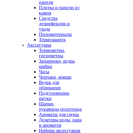
панели
Плитка и панели из
камня
Средства
дезинфекции и
ухода
Пиломатериалы
Термозащита
Аксcесуары
Термометры,
гигрометры
Запарники, ведра,
шайки
Часы
Черпаки, ковши
Ведра для
обливания
Подголовники,
щетки
Шапки,
рукавицы,полотенца
Ароматы для сауны
Дозаторы воды, пара
и ароматов
Наборы аксессуаров