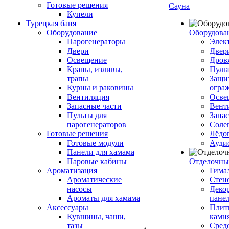
Готовые решения
Сауна
Купели
Турецкая баня
Оборудование
Оборудова
Парогенераторы
Элек
Двери
Двер
Освещение
Дров
Краны, изливы,
Пуль
трапы
Защи
Курны и раковины
огра
Вентиляция
Осве
Запасные части
Вент
Пульты для
Запа
парогенераторов
Соле
Готовые решения
Лёдо
Готовые модули
Ауди
Панели для хамама
Паровые кабины
Отделочны
Ароматизация
Гимал
Ароматические
Стен
насосы
Деко
Ароматы для хамама
пане
Аксессуары
Плитк
Кувшины, чаши,
камн
тазы
Сред