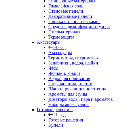
Отделочные материалы
Гималайская соль
Стеновые панели
Декоративные панели
Плитка и панели из камня
Средства дезинфекции и ухода
Пиломатериалы
Термозащита
Аксcесуары
Назад
Аксcесуары
Термометры, гигрометры
Запарники, ведра, шайки
Часы
Черпаки, ковши
Ведра для обливания
Подголовники, щетки
Шапки, рукавицы,полотенца
Ароматы для сауны
Дозаторы воды, пара и ароматов
Наборы аксессуаров
Готовые решения
Назад
Готовые решения
Купели