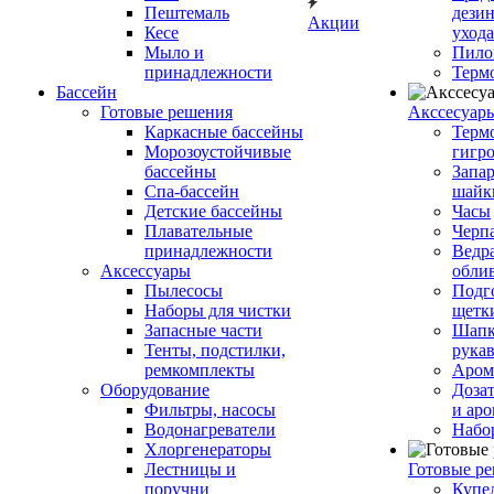
Пештемаль
дези
Акции
Кесе
ухода
Мыло и
Пило
принадлежности
Терм
Бассейн
Готовые решения
Аксcесуар
Каркасные бассейны
Терм
Морозоустойчивые
гигр
бассейны
Запар
Спа-бассейн
шайк
Детские бассейны
Часы
Плавательные
Черп
принадлежности
Ведра
Аксессуары
обли
Пылесосы
Подг
Наборы для чистки
щетк
Запасные части
Шапк
Тенты, подстилки,
рука
ремкомплекты
Аром
Оборудование
Дозат
Фильтры, насосы
и аро
Водонагреватели
Набо
Хлоргенераторы
Лестницы и
Готовые р
поручни
Купе