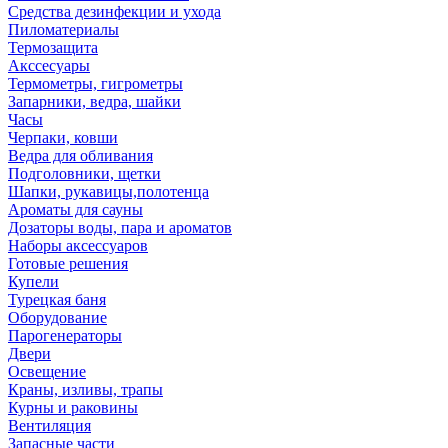
Средства дезинфекции и ухода
Пиломатериалы
Термозащита
Аксcесуары
Термометры, гигрометры
Запарники, ведра, шайки
Часы
Черпаки, ковши
Ведра для обливания
Подголовники, щетки
Шапки, рукавицы,полотенца
Ароматы для сауны
Дозаторы воды, пара и ароматов
Наборы аксессуаров
Готовые решения
Купели
Турецкая баня
Оборудование
Парогенераторы
Двери
Освещение
Краны, изливы, трапы
Курны и раковины
Вентиляция
Запасные части