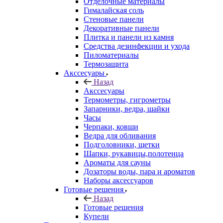
Отделочные материалы
Гималайская соль
Стеновые панели
Декоративные панели
Плитка и панели из камня
Средства дезинфекции и ухода
Пиломатериалы
Термозащита
Аксcесуары
Назад
Аксcесуары
Термометры, гигрометры
Запарники, ведра, шайки
Часы
Черпаки, ковши
Ведра для обливания
Подголовники, щетки
Шапки, рукавицы,полотенца
Ароматы для сауны
Дозаторы воды, пара и ароматов
Наборы аксессуаров
Готовые решения
Назад
Готовые решения
Купели