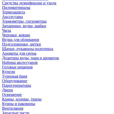
Средства дезинфекции и ухода
Пиломатериалы
Термозащита
Аксcесуары
Термометры, гигрометры
Запарники, ведра, шайки
Часы
Черпаки, ковши
Ведра для обливания
Подголовники, щетки
Шапки, рукавицы,полотенца
Ароматы для сауны
Дозаторы воды, пара и ароматов
Наборы аксессуаров
Готовые решения
Купели
Турецкая баня
Оборудование
Парогенераторы
Двери
Освещение
Краны, изливы, трапы
Курны и раковины
Вентиляция
Запасные части