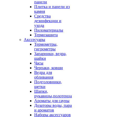
панели
Плитка и панели из
камня
Средства
дезинфекции и
ухода
Пиломатериалы
Термозащита
Аксcесуары
Термометры,
гигрометры
Запарники, ведра,
шайки
Часы
Черпаки, ковши
Ведра для
обливания
Подголовники,
щетки
Шапки,
рукавицы,полотенца
Ароматы для сауны
Дозаторы воды, пара
и ароматов
Наборы аксессуаров