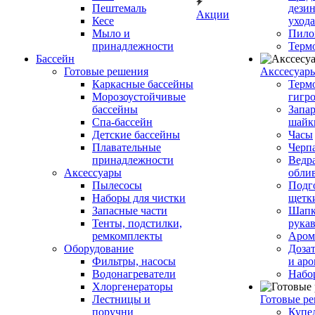
Пештемаль
дези
Акции
Кесе
ухода
Мыло и
Пило
принадлежности
Терм
Бассейн
Готовые решения
Аксcесуар
Каркасные бассейны
Терм
Морозоустойчивые
гигр
бассейны
Запар
Спа-бассейн
шайк
Детские бассейны
Часы
Плавательные
Черп
принадлежности
Ведра
Аксессуары
обли
Пылесосы
Подг
Наборы для чистки
щетк
Запасные части
Шапк
Тенты, подстилки,
рука
ремкомплекты
Аром
Оборудование
Дозат
Фильтры, насосы
и аро
Водонагреватели
Набо
Хлоргенераторы
Лестницы и
Готовые р
поручни
Купе