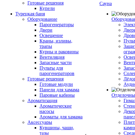
Готовые решения
Сауна
Купели
Турецкая баня
Оборудование
Оборудова
Парогенераторы
Элек
Двери
Двер
Освещение
Дров
Краны, изливы,
Пуль
трапы
Защи
Курны и раковины
огра
Вентиляция
Осве
Запасные части
Вент
Пульты для
Запа
парогенераторов
Соле
Готовые решения
Лёдо
Готовые модули
Ауди
Панели для хамама
Паровые кабины
Отделочны
Ароматизация
Гимал
Ароматические
Стен
насосы
Деко
Ароматы для хамама
пане
Аксессуары
Плитк
Кувшины, чаши,
камн
тазы
Сред