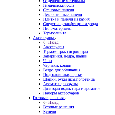
Отделочные материалы
Гималайская соль
Стеновые панели
Декоративные панели
Плитка и панели из камня
Средства дезинфекции и ухода
Пиломатериалы
Термозащита
Аксcесуары
Назад
Аксcесуары
Термометры, гигрометры
Запарники, ведра, шайки
Часы
Черпаки, ковши
Ведра для обливания
Подголовники, щетки
Шапки, рукавицы,полотенца
Ароматы для сауны
Дозаторы воды, пара и ароматов
Наборы аксессуаров
Готовые решения
Назад
Готовые решения
Купели