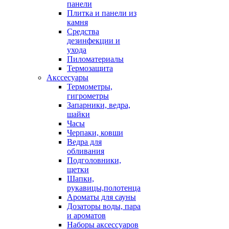
панели
Плитка и панели из
камня
Средства
дезинфекции и
ухода
Пиломатериалы
Термозащита
Аксcесуары
Термометры,
гигрометры
Запарники, ведра,
шайки
Часы
Черпаки, ковши
Ведра для
обливания
Подголовники,
щетки
Шапки,
рукавицы,полотенца
Ароматы для сауны
Дозаторы воды, пара
и ароматов
Наборы аксессуаров