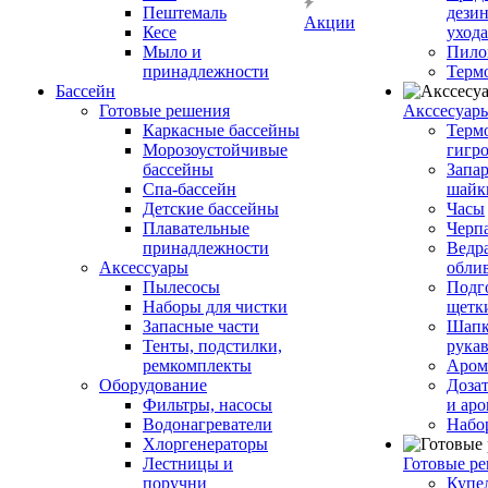
Пештемаль
дези
Акции
Кесе
ухода
Мыло и
Пило
принадлежности
Терм
Бассейн
Готовые решения
Аксcесуар
Каркасные бассейны
Терм
Морозоустойчивые
гигр
бассейны
Запар
Спа-бассейн
шайк
Детские бассейны
Часы
Плавательные
Черп
принадлежности
Ведра
Аксессуары
обли
Пылесосы
Подг
Наборы для чистки
щетк
Запасные части
Шапк
Тенты, подстилки,
рука
ремкомплекты
Аром
Оборудование
Дозат
Фильтры, насосы
и аро
Водонагреватели
Набо
Хлоргенераторы
Лестницы и
Готовые р
поручни
Купе