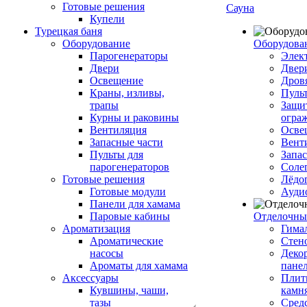
Готовые решения
Сауна
Купели
Турецкая баня
Оборудование
Оборудова
Парогенераторы
Элек
Двери
Двер
Освещение
Дров
Краны, изливы,
Пуль
трапы
Защи
Курны и раковины
огра
Вентиляция
Осве
Запасные части
Вент
Пульты для
Запа
парогенераторов
Соле
Готовые решения
Лёдо
Готовые модули
Ауди
Панели для хамама
Паровые кабины
Отделочны
Ароматизация
Гимал
Ароматические
Стен
насосы
Деко
Ароматы для хамама
пане
Аксессуары
Плитк
Кувшины, чаши,
камн
тазы
Сред