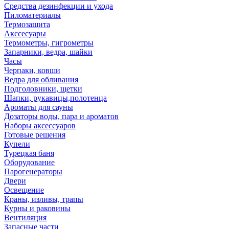
Средства дезинфекции и ухода
Пиломатериалы
Термозащита
Аксcесуары
Термометры, гигрометры
Запарники, ведра, шайки
Часы
Черпаки, ковши
Ведра для обливания
Подголовники, щетки
Шапки, рукавицы,полотенца
Ароматы для сауны
Дозаторы воды, пара и ароматов
Наборы аксессуаров
Готовые решения
Купели
Турецкая баня
Оборудование
Парогенераторы
Двери
Освещение
Краны, изливы, трапы
Курны и раковины
Вентиляция
Запасные части