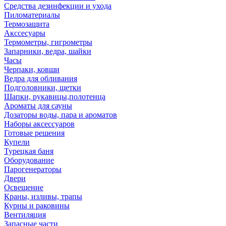
Средства дезинфекции и ухода
Пиломатериалы
Термозащита
Аксcесуары
Термометры, гигрометры
Запарники, ведра, шайки
Часы
Черпаки, ковши
Ведра для обливания
Подголовники, щетки
Шапки, рукавицы,полотенца
Ароматы для сауны
Дозаторы воды, пара и ароматов
Наборы аксессуаров
Готовые решения
Купели
Турецкая баня
Оборудование
Парогенераторы
Двери
Освещение
Краны, изливы, трапы
Курны и раковины
Вентиляция
Запасные части