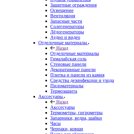
Защитные ограждения
Освещение
Вентиляция
Запасные части
Солегенераторы
Лёдогенераторы
Аудио и видео
Отделочные материалы
Назад
Отделочные материалы
Гималайская соль
Стеновые панели
Декоративные панели
Плитка и панели из камня
Средства дезинфекции и ухода
Пиломатериалы
Термозащита
Аксcесуары
Назад
Аксcесуары
Термометры, гигрометры
Запарники, ведра, шайки
Часы
Черпаки, ковши