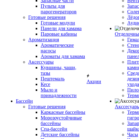
Запасные части
Вент
Пульты для
Запа
парогенераторов
Соле
Готовые решения
Лёдо
Готовые модули
Ауди
Панели для хамама
Паровые кабины
Отделочны
Ароматизация
Гимал
Ароматические
Стен
насосы
Деко
Ароматы для хамама
пане
Аксессуары
Плитк
Кувшины, чаши,
камн
тазы
Сред
Пештемаль
дези
Акции
Кесе
ухода
Мыло и
Пило
принадлежности
Терм
Бассейн
Готовые решения
Аксcесуар
Каркасные бассейны
Терм
Морозоустойчивые
гигр
бассейны
Запар
Спа-бассейн
шайк
Детские бассейны
Часы