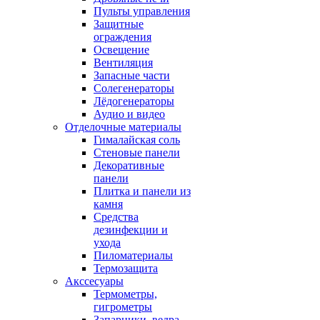
Пульты управления
Защитные
ограждения
Освещение
Вентиляция
Запасные части
Солегенераторы
Лёдогенераторы
Аудио и видео
Отделочные материалы
Гималайская соль
Стеновые панели
Декоративные
панели
Плитка и панели из
камня
Средства
дезинфекции и
ухода
Пиломатериалы
Термозащита
Аксcесуары
Термометры,
гигрометры
Запарники, ведра,