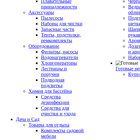
Плавательные
Черп
принадлежности
Ведра
Аксессуары
обли
Пылесосы
Подг
Наборы для чистки
щетк
Запасные части
Шапк
Тенты, подстилки,
рука
ремкомплекты
Аром
Оборудование
Дозат
Фильтры, насосы
и аро
Водонагреватели
Набо
Хлоргенераторы
Лестницы и
Готовые р
поручни
Купе
Подводная
подсветка
Химия для бассейна
Средства
дезинфекции
Средства для
очистки и ухода
Дача и Сад
Товары для отдыха
Комплекты садовой
мебели