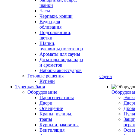
шайки
Часы
Черпаки, ковши
Ведра для
обливания
Подголовники,
щетки
Шапки,
рукавицы,полотенца
Ароматы для сауны
Дозаторы воды, пара
и ароматов
Наборы аксессуаров
Готовые решения
Сауна
Купели
Турецкая баня
Оборудование
Оборудова
Парогенераторы
Элек
Двери
Двер
Освещение
Дров
Краны, изливы,
Пуль
трапы
Защи
Курны и раковины
огра
Вентиляция
Осве