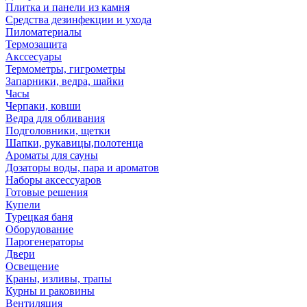
Плитка и панели из камня
Средства дезинфекции и ухода
Пиломатериалы
Термозащита
Аксcесуары
Термометры, гигрометры
Запарники, ведра, шайки
Часы
Черпаки, ковши
Ведра для обливания
Подголовники, щетки
Шапки, рукавицы,полотенца
Ароматы для сауны
Дозаторы воды, пара и ароматов
Наборы аксессуаров
Готовые решения
Купели
Турецкая баня
Оборудование
Парогенераторы
Двери
Освещение
Краны, изливы, трапы
Курны и раковины
Вентиляция