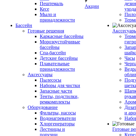
Пештемаль
дези
Акции
Кесе
ухода
Мыло и
Пило
принадлежности
Терм
Бассейн
Готовые решения
Аксcесуар
Каркасные бассейны
Терм
Морозоустойчивые
гигр
бассейны
Запар
Спа-бассейн
шайк
Детские бассейны
Часы
Плавательные
Черп
принадлежности
Ведра
Аксессуары
обли
Пылесосы
Подг
Наборы для чистки
щетк
Запасные части
Шапк
Тенты, подстилки,
рука
ремкомплекты
Аром
Оборудование
Дозат
Фильтры, насосы
и аро
Водонагреватели
Набо
Хлоргенераторы
Лестницы и
Готовые р
поручни
Купе