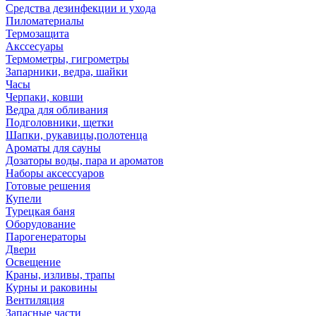
Средства дезинфекции и ухода
Пиломатериалы
Термозащита
Аксcесуары
Термометры, гигрометры
Запарники, ведра, шайки
Часы
Черпаки, ковши
Ведра для обливания
Подголовники, щетки
Шапки, рукавицы,полотенца
Ароматы для сауны
Дозаторы воды, пара и ароматов
Наборы аксессуаров
Готовые решения
Купели
Турецкая баня
Оборудование
Парогенераторы
Двери
Освещение
Краны, изливы, трапы
Курны и раковины
Вентиляция
Запасные части