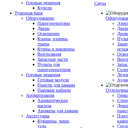
Готовые решения
Сауна
Купели
Турецкая баня
Оборудование
Оборудова
Парогенераторы
Элек
Двери
Двер
Освещение
Дров
Краны, изливы,
Пуль
трапы
Защи
Курны и раковины
огра
Вентиляция
Осве
Запасные части
Вент
Пульты для
Запа
парогенераторов
Соле
Готовые решения
Лёдо
Готовые модули
Ауди
Панели для хамама
Паровые кабины
Отделочны
Ароматизация
Гимал
Ароматические
Стен
насосы
Деко
Ароматы для хамама
пане
Аксессуары
Плитк
Кувшины, чаши,
камн
тазы
Сред