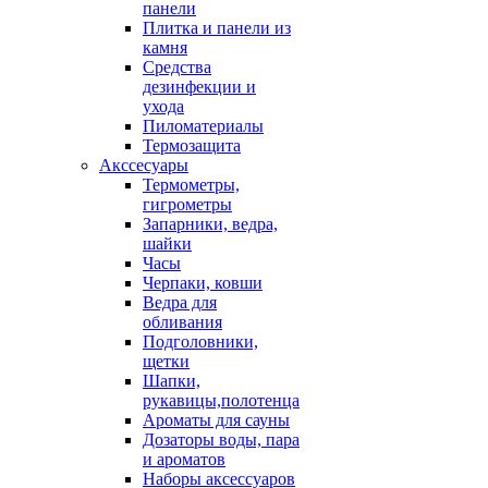
панели
Плитка и панели из
камня
Средства
дезинфекции и
ухода
Пиломатериалы
Термозащита
Аксcесуары
Термометры,
гигрометры
Запарники, ведра,
шайки
Часы
Черпаки, ковши
Ведра для
обливания
Подголовники,
щетки
Шапки,
рукавицы,полотенца
Ароматы для сауны
Дозаторы воды, пара
и ароматов
Наборы аксессуаров