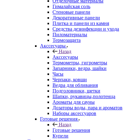
Отделочные материалы
Гималайская соль
Стеновые панели
Декоративные панели
Плитка и панели из камня
Средства дезинфекции и ухода
Пиломатериалы
Термозащита
Аксcесуары
Назад
Аксcесуары
Термометры, гигрометры
Запарники, ведра, шайки
Часы
Черпаки, ковши
Ведра для обливания
Подголовники, щетки
Шапки, рукавицы,полотенца
Ароматы для сауны
Дозаторы воды, пара и ароматов
Наборы аксессуаров
Готовые решения
Назад
Готовые решения
Купели