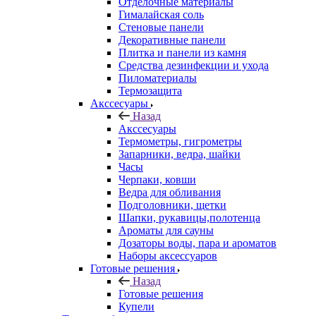
Отделочные материалы
Гималайская соль
Стеновые панели
Декоративные панели
Плитка и панели из камня
Средства дезинфекции и ухода
Пиломатериалы
Термозащита
Аксcесуары
Назад
Аксcесуары
Термометры, гигрометры
Запарники, ведра, шайки
Часы
Черпаки, ковши
Ведра для обливания
Подголовники, щетки
Шапки, рукавицы,полотенца
Ароматы для сауны
Дозаторы воды, пара и ароматов
Наборы аксессуаров
Готовые решения
Назад
Готовые решения
Купели