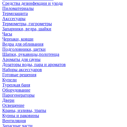
Средства дезинфекции и ухода
Пиломатериалы
Термозащита
Аксcесуары
Термометры, гигрометры
Запарники, ведра, шайки
Часы
Черпаки, ковши
Ведра для обливания
Подголовники, щетки
Шапки, рукавицы,полотенца
Ароматы для сауны
Дозаторы воды, пара и ароматов
Наборы аксессуаров
Готовые решения
Купели
Турецкая баня
Оборудование
Парогенераторы
Двери
Освещение
Краны, изливы, трапы
Курны и раковины
Вентиляция
Запасные части