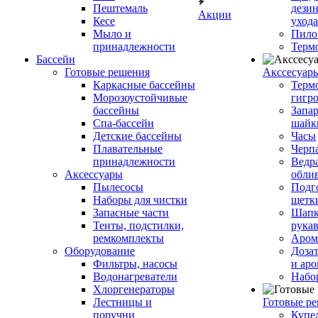
Пештемаль
дези
Акции
Кесе
ухода
Мыло и
Пило
принадлежности
Терм
Бассейн
Готовые решения
Аксcесуар
Каркасные бассейны
Терм
Морозоустойчивые
гигр
бассейны
Запар
Спа-бассейн
шайк
Детские бассейны
Часы
Плавательные
Черп
принадлежности
Ведра
Аксессуары
обли
Пылесосы
Подг
Наборы для чистки
щетк
Запасные части
Шапк
Тенты, подстилки,
рука
ремкомплекты
Аром
Оборудование
Дозат
Фильтры, насосы
и аро
Водонагреватели
Набо
Хлоргенераторы
Лестницы и
Готовые р
поручни
Купе