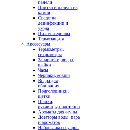
панели
Плитка и панели из
камня
Средства
дезинфекции и
ухода
Пиломатериалы
Термозащита
Аксcесуары
Термометры,
гигрометры
Запарники, ведра,
шайки
Часы
Черпаки, ковши
Ведра для
обливания
Подголовники,
щетки
Шапки,
рукавицы,полотенца
Ароматы для сауны
Дозаторы воды, пара
и ароматов
Наборы аксессуаров