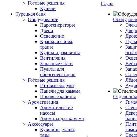
Готовые решения
Сауна
Купели
Турецкая баня
Оборудование
Оборудова
Парогенераторы
Элек
Двери
Двер
Освещение
Дров
Краны, изливы,
Пуль
трапы
Защи
Курны и раковины
огра
Вентиляция
Осве
Запасные части
Вент
Пульты для
Запа
парогенераторов
Соле
Готовые решения
Лёдо
Готовые модули
Ауди
Панели для хамама
Паровые кабины
Отделочны
Ароматизация
Гимал
Ароматические
Стен
насосы
Деко
Ароматы для хамама
пане
Аксессуары
Плитк
Кувшины, чаши,
камн
тазы
Сред