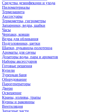
Средства дезинфекции и ухода
Пиломатериалы
Термозащита
Аксcесуары
Термометры, гигрометры
Запарники, ведра, шайки
Часы
Черпаки, ковши
Ведра для обливания
Подголовники, щетки
Шапки, рукавицы,полотенца
Ароматы для сауны
Дозаторы воды, пара и ароматов
Наборы аксессуаров
Готовые решения
Купели
Турецкая баня
Оборудование
Парогенераторы
Двери
Освещение
Краны, изливы, трапы
Курны и раковины
Вентиляция
Запасные части