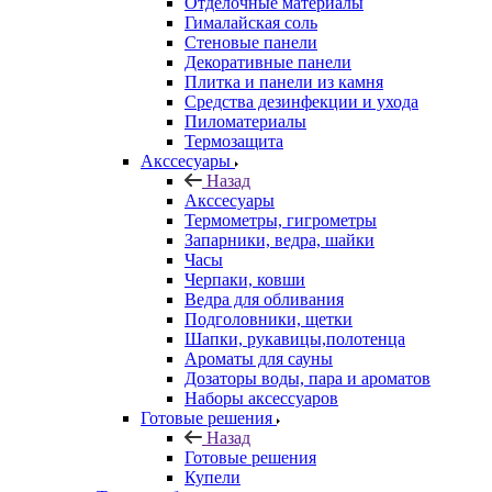
Отделочные материалы
Гималайская соль
Стеновые панели
Декоративные панели
Плитка и панели из камня
Средства дезинфекции и ухода
Пиломатериалы
Термозащита
Аксcесуары
Назад
Аксcесуары
Термометры, гигрометры
Запарники, ведра, шайки
Часы
Черпаки, ковши
Ведра для обливания
Подголовники, щетки
Шапки, рукавицы,полотенца
Ароматы для сауны
Дозаторы воды, пара и ароматов
Наборы аксессуаров
Готовые решения
Назад
Готовые решения
Купели