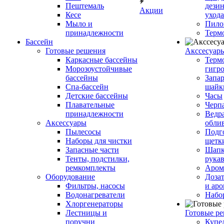
Пештемаль
дези
Акции
Кесе
ухода
Мыло и
Пило
принадлежности
Терм
Бассейн
Готовые решения
Аксcесуар
Каркасные бассейны
Терм
Морозоустойчивые
гигр
бассейны
Запар
Спа-бассейн
шайк
Детские бассейны
Часы
Плавательные
Черп
принадлежности
Ведра
Аксессуары
обли
Пылесосы
Подг
Наборы для чистки
щетк
Запасные части
Шапк
Тенты, подстилки,
рука
ремкомплекты
Аром
Оборудование
Дозат
Фильтры, насосы
и аро
Водонагреватели
Набо
Хлоргенераторы
Лестницы и
Готовые р
поручни
Купе