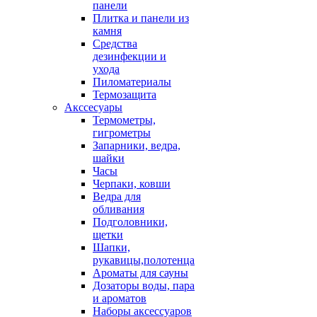
панели
Плитка и панели из
камня
Средства
дезинфекции и
ухода
Пиломатериалы
Термозащита
Аксcесуары
Термометры,
гигрометры
Запарники, ведра,
шайки
Часы
Черпаки, ковши
Ведра для
обливания
Подголовники,
щетки
Шапки,
рукавицы,полотенца
Ароматы для сауны
Дозаторы воды, пара
и ароматов
Наборы аксессуаров