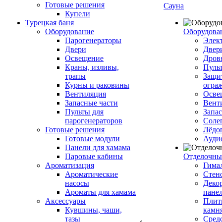
Готовые решения
Сауна
Купели
Турецкая баня
Оборудование
Оборудова
Парогенераторы
Элек
Двери
Двер
Освещение
Дров
Краны, изливы,
Пуль
трапы
Защи
Курны и раковины
огра
Вентиляция
Осве
Запасные части
Вент
Пульты для
Запа
парогенераторов
Соле
Готовые решения
Лёдо
Готовые модули
Ауди
Панели для хамама
Паровые кабины
Отделочны
Ароматизация
Гимал
Ароматические
Стен
насосы
Деко
Ароматы для хамама
пане
Аксессуары
Плитк
Кувшины, чаши,
камн
тазы
Сред