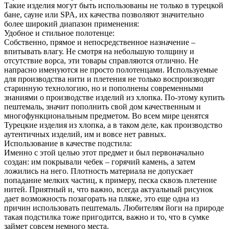
Такие изделия могут быть использованы не только в турецкой
бане, сауне или SPA, их качества позволяют значительно
более широкий диапазон применения:
Удобное и стильное полотенце:
Собственно, прямое и непосредственное назначение –
впитывать влагу. Не смотря на небольшую толщину и
отсутствие ворса, эти товары справляются отлично. Не
напрасно именуются не просто полотенцами. Используемые
для производства нити и плетения не только воспроизводят
старинную технологию, но и пополнены современными
знаниями о производстве изделий из хлопка. По-этому купить
пештемаль, значит пополнить свой дом качественным и
многофункциональным предметом. Во всем мире ценятся
Турецкие изделия из хлопка, а в таком деле, как производство
аутентичных изделий, им и вовсе нет равных.
Использование в качестве подстила:
Именно с этой целью этот предмет и был первоначально
создан: им покрывали чебек – горячий камень, а затем
ложились на него. Плотность материала не допускает
попадание мелких частиц, к примеру, песка сквозь плетение
нитей. Приятный и, что важно, всегда актуальный рисунок
дает возможность позагорать на пляже, это еще одна из
причин использовать пештемаль. Любителям йоги на природе
такая подстилка тоже пригодится, важно и то, что в сумке
займет совсем немного места.