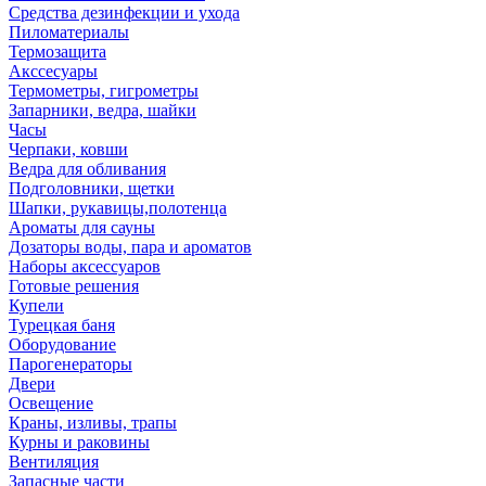
Средства дезинфекции и ухода
Пиломатериалы
Термозащита
Аксcесуары
Термометры, гигрометры
Запарники, ведра, шайки
Часы
Черпаки, ковши
Ведра для обливания
Подголовники, щетки
Шапки, рукавицы,полотенца
Ароматы для сауны
Дозаторы воды, пара и ароматов
Наборы аксессуаров
Готовые решения
Купели
Турецкая баня
Оборудование
Парогенераторы
Двери
Освещение
Краны, изливы, трапы
Курны и раковины
Вентиляция
Запасные части