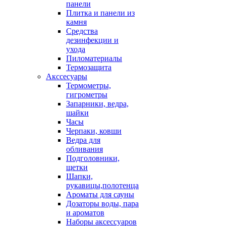
панели
Плитка и панели из
камня
Средства
дезинфекции и
ухода
Пиломатериалы
Термозащита
Аксcесуары
Термометры,
гигрометры
Запарники, ведра,
шайки
Часы
Черпаки, ковши
Ведра для
обливания
Подголовники,
щетки
Шапки,
рукавицы,полотенца
Ароматы для сауны
Дозаторы воды, пара
и ароматов
Наборы аксессуаров