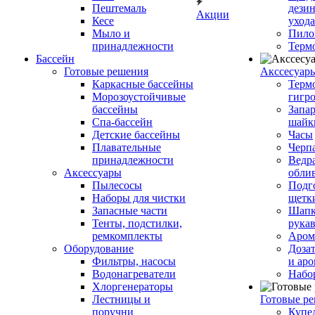
Пештемаль
дези
Акции
Кесе
ухода
Мыло и
Пило
принадлежности
Терм
Бассейн
Готовые решения
Аксcесуар
Каркасные бассейны
Терм
Морозоустойчивые
гигр
бассейны
Запар
Спа-бассейн
шайк
Детские бассейны
Часы
Плавательные
Черп
принадлежности
Ведра
Аксессуары
обли
Пылесосы
Подг
Наборы для чистки
щетк
Запасные части
Шапк
Тенты, подстилки,
рука
ремкомплекты
Аром
Оборудование
Дозат
Фильтры, насосы
и аро
Водонагреватели
Набо
Хлоргенераторы
Лестницы и
Готовые р
поручни
Купе