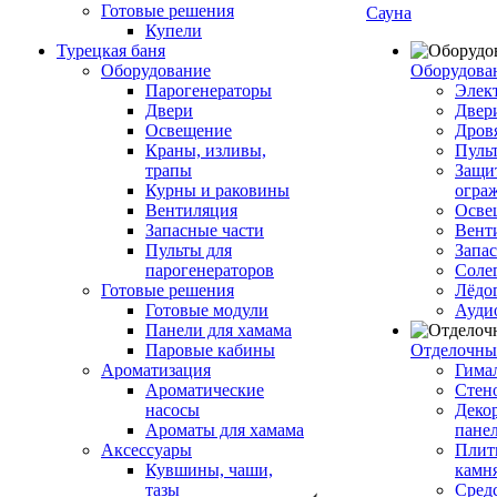
Готовые решения
Сауна
Купели
Турецкая баня
Оборудование
Оборудова
Парогенераторы
Элек
Двери
Двер
Освещение
Дров
Краны, изливы,
Пуль
трапы
Защи
Курны и раковины
огра
Вентиляция
Осве
Запасные части
Вент
Пульты для
Запа
парогенераторов
Соле
Готовые решения
Лёдо
Готовые модули
Ауди
Панели для хамама
Паровые кабины
Отделочны
Ароматизация
Гимал
Ароматические
Стен
насосы
Деко
Ароматы для хамама
пане
Аксессуары
Плитк
Кувшины, чаши,
камн
тазы
Сред