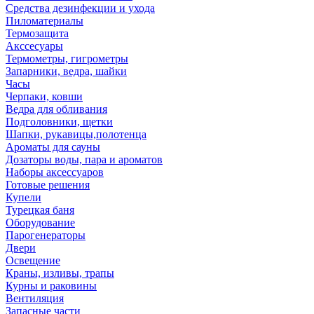
Средства дезинфекции и ухода
Пиломатериалы
Термозащита
Аксcесуары
Термометры, гигрометры
Запарники, ведра, шайки
Часы
Черпаки, ковши
Ведра для обливания
Подголовники, щетки
Шапки, рукавицы,полотенца
Ароматы для сауны
Дозаторы воды, пара и ароматов
Наборы аксессуаров
Готовые решения
Купели
Турецкая баня
Оборудование
Парогенераторы
Двери
Освещение
Краны, изливы, трапы
Курны и раковины
Вентиляция
Запасные части