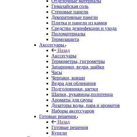
Отделочные материалы
Гималайская соль
Стеновые панели
Декоративные панели
Плитка и панели из камня
Средства дезинфекции и ухода
Пиломатериалы
Термозащита
Аксcесуары
Назад
Аксcесуары
Термометры, гигрометры
Запарники, ведра, шайки
Часы
Черпаки, ковши
Ведра для обливания
Подголовники, щетки
Шапки, рукавицы,полотенца
Ароматы для сауны
Дозаторы воды, пара и ароматов
Наборы аксессуаров
Готовые решения
Назад
Готовые решения
Купели