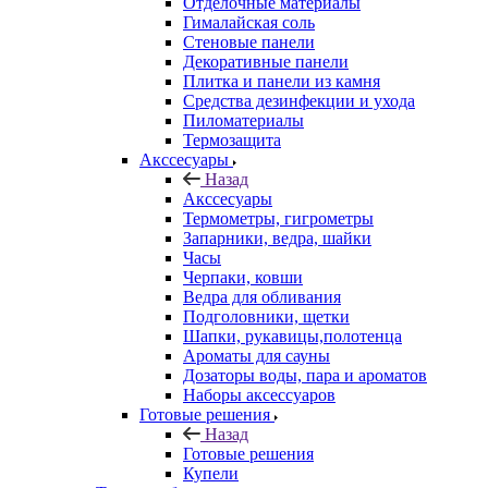
Отделочные материалы
Гималайская соль
Стеновые панели
Декоративные панели
Плитка и панели из камня
Средства дезинфекции и ухода
Пиломатериалы
Термозащита
Аксcесуары
Назад
Аксcесуары
Термометры, гигрометры
Запарники, ведра, шайки
Часы
Черпаки, ковши
Ведра для обливания
Подголовники, щетки
Шапки, рукавицы,полотенца
Ароматы для сауны
Дозаторы воды, пара и ароматов
Наборы аксессуаров
Готовые решения
Назад
Готовые решения
Купели