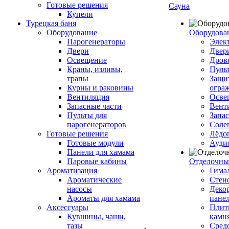
Готовые решения
Сауна
Купели
Турецкая баня
Оборудование
Оборудова
Парогенераторы
Элек
Двери
Двер
Освещение
Дров
Краны, изливы,
Пуль
трапы
Защи
Курны и раковины
огра
Вентиляция
Осве
Запасные части
Вент
Пульты для
Запа
парогенераторов
Соле
Готовые решения
Лёдо
Готовые модули
Ауди
Панели для хамама
Паровые кабины
Отделочны
Ароматизация
Гимал
Ароматические
Стен
насосы
Деко
Ароматы для хамама
пане
Аксессуары
Плитк
Кувшины, чаши,
камн
тазы
Сред