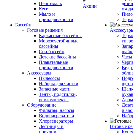
Пештемаль
дези
Акции
Кесе
ухода
Мыло и
Пило
принадлежности
Терм
Бассейн
Готовые решения
Аксcесуар
Каркасные бассейны
Терм
Морозоустойчивые
гигр
бассейны
Запар
Спа-бассейн
шайк
Детские бассейны
Часы
Плавательные
Черп
принадлежности
Ведра
Аксессуары
обли
Пылесосы
Подг
Наборы для чистки
щетк
Запасные части
Шапк
Тенты, подстилки,
рука
ремкомплекты
Аром
Оборудование
Дозат
Фильтры, насосы
и аро
Водонагреватели
Набо
Хлоргенераторы
Лестницы и
Готовые р
поручни
Купе