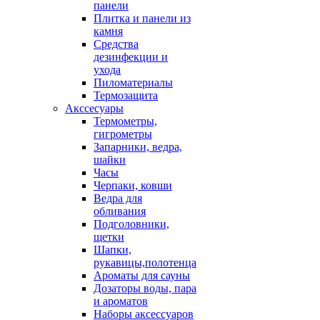
панели
Плитка и панели из
камня
Средства
дезинфекции и
ухода
Пиломатериалы
Термозащита
Аксcесуары
Термометры,
гигрометры
Запарники, ведра,
шайки
Часы
Черпаки, ковши
Ведра для
обливания
Подголовники,
щетки
Шапки,
рукавицы,полотенца
Ароматы для сауны
Дозаторы воды, пара
и ароматов
Наборы аксессуаров