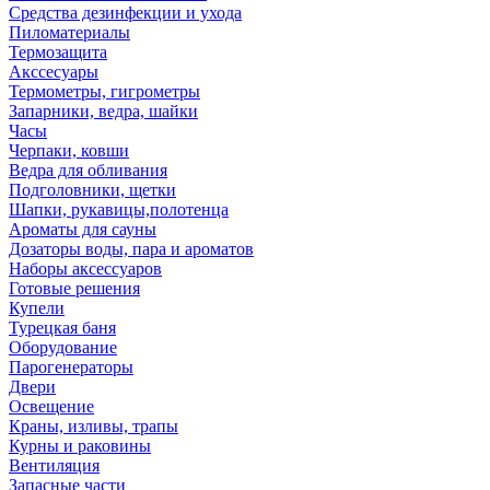
Средства дезинфекции и ухода
Пиломатериалы
Термозащита
Аксcесуары
Термометры, гигрометры
Запарники, ведра, шайки
Часы
Черпаки, ковши
Ведра для обливания
Подголовники, щетки
Шапки, рукавицы,полотенца
Ароматы для сауны
Дозаторы воды, пара и ароматов
Наборы аксессуаров
Готовые решения
Купели
Турецкая баня
Оборудование
Парогенераторы
Двери
Освещение
Краны, изливы, трапы
Курны и раковины
Вентиляция
Запасные части