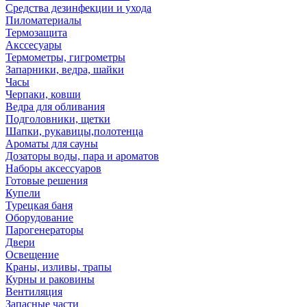
Средства дезинфекции и ухода
Пиломатериалы
Термозащита
Аксcесуары
Термометры, гигрометры
Запарники, ведра, шайки
Часы
Черпаки, ковши
Ведра для обливания
Подголовники, щетки
Шапки, рукавицы,полотенца
Ароматы для сауны
Дозаторы воды, пара и ароматов
Наборы аксессуаров
Готовые решения
Купели
Турецкая баня
Оборудование
Парогенераторы
Двери
Освещение
Краны, изливы, трапы
Курны и раковины
Вентиляция
Запасные части