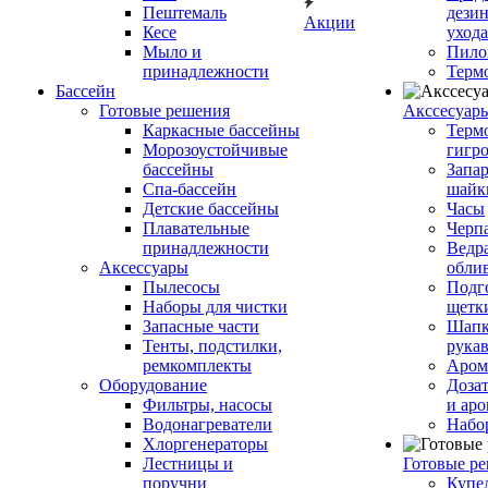
Пештемаль
дези
Акции
Кесе
ухода
Мыло и
Пило
принадлежности
Терм
Бассейн
Готовые решения
Аксcесуар
Каркасные бассейны
Терм
Морозоустойчивые
гигр
бассейны
Запар
Спа-бассейн
шайк
Детские бассейны
Часы
Плавательные
Черп
принадлежности
Ведра
Аксессуары
обли
Пылесосы
Подг
Наборы для чистки
щетк
Запасные части
Шапк
Тенты, подстилки,
рука
ремкомплекты
Аром
Оборудование
Дозат
Фильтры, насосы
и аро
Водонагреватели
Набо
Хлоргенераторы
Лестницы и
Готовые р
поручни
Купе