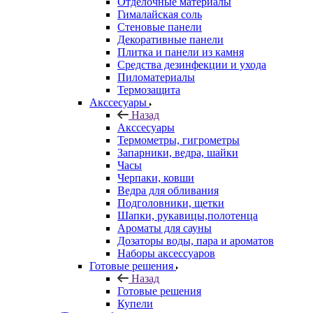
Отделочные материалы
Гималайская соль
Стеновые панели
Декоративные панели
Плитка и панели из камня
Средства дезинфекции и ухода
Пиломатериалы
Термозащита
Аксcесуары
Назад
Аксcесуары
Термометры, гигрометры
Запарники, ведра, шайки
Часы
Черпаки, ковши
Ведра для обливания
Подголовники, щетки
Шапки, рукавицы,полотенца
Ароматы для сауны
Дозаторы воды, пара и ароматов
Наборы аксессуаров
Готовые решения
Назад
Готовые решения
Купели