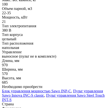
100
Oбъем парной, м3
22-35
Мощность, кВт
21
Тип электропитания
380 В
Тип корпуса
цельный
Тип расположения
напольная
Управление
выносное (пульт не в комплекте)
Длина, мм
970
Ширина, мм
570
Высота, мм
685
Необходимо приобрести
Блок управления мощностью Sawo INP-C
,
Пульт управления
Sawo Innova INC-S classic
,
Пульт управления Sawo Steel Touch
INT-S
Страна