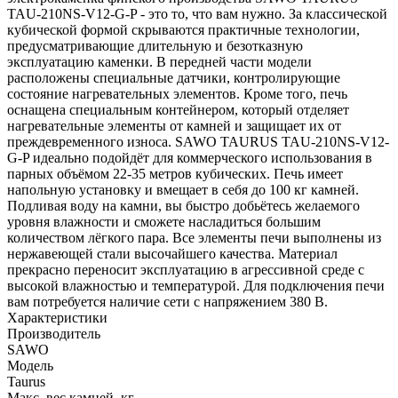
TAU-210NS-V12-G-P - это то, что вам нужно. За классической
кубической формой скрываются практичные технологии,
предусматривающие длительную и безотказную
эксплуатацию каменки. В передней части модели
расположены специальные датчики, контролирующие
состояние нагревательных элементов. Кроме того, печь
оснащена специальным контейнером, который отделяет
нагревательные элементы от камней и защищает их от
преждевременного износа. SAWO TAURUS TAU-210NS-V12-
G-P идеально подойдёт для коммерческого использования в
парных объёмом 22-35 метров кубических. Печь имеет
напольную установку и вмещает в себя до 100 кг камней.
Подливая воду на камни, вы быстро добьётесь желаемого
уровня влажности и сможете насладиться большим
количеством лёгкого пара. Все элементы печи выполнены из
нержавеющей стали высочайшего качества. Материал
прекрасно переносит эксплуатацию в агрессивной среде с
высокой влажностью и температурой. Для подключения печи
вам потребуется наличие сети с напряжением 380 В.
Характеристики
Производитель
SAWO
Модель
Taurus
Макс. вес камней, кг