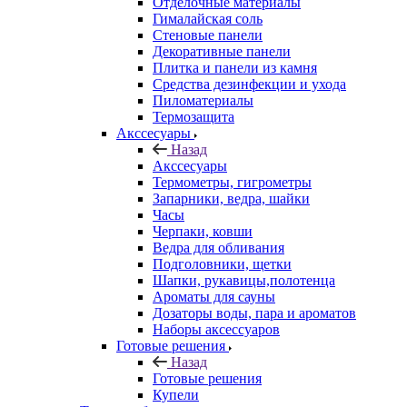
Отделочные материалы
Гималайская соль
Стеновые панели
Декоративные панели
Плитка и панели из камня
Средства дезинфекции и ухода
Пиломатериалы
Термозащита
Аксcесуары
Назад
Аксcесуары
Термометры, гигрометры
Запарники, ведра, шайки
Часы
Черпаки, ковши
Ведра для обливания
Подголовники, щетки
Шапки, рукавицы,полотенца
Ароматы для сауны
Дозаторы воды, пара и ароматов
Наборы аксессуаров
Готовые решения
Назад
Готовые решения
Купели