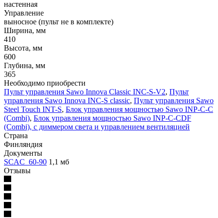
настенная
Управление
выносное (пульт не в комплекте)
Ширина, мм
410
Высота, мм
600
Глубина, мм
365
Необходимо приобрести
Пульт управления Sawo Innova Classic INC-S-V2
,
Пульт
управления Sawo Innova INC-S classic
,
Пульт управления Sawo
Steel Touch INT-S
,
Блок управления мощностью Sawo INP-C-C
(Combi)
,
Блок управления мощностью Sawo INP-C-CDF
(Combi), с диммером света и управлением вентиляцией
Страна
Финляндия
Документы
SCAC_60-90
1,1 мб
Отзывы