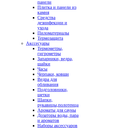
панели
Плитка и панели из
камня
Средства
дезинфекции и
ухода
Пиломатериалы
Термозащита
Аксcесуары
Термометры,
гигрометры
Запарники, ведра,
шайки
Часы
Черпаки, ковши
Ведра для
обливания
Подголовники,
щетки
Шапки,
рукавицы,полотенца
Ароматы для сауны
Дозаторы воды, пара
и ароматов
Наборы аксессуаров