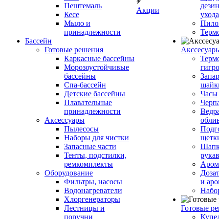
Пештемаль
дези
Акции
Кесе
ухода
Мыло и
Пило
принадлежности
Терм
Бассейн
Готовые решения
Аксcесуар
Каркасные бассейны
Терм
Морозоустойчивые
гигр
бассейны
Запар
Спа-бассейн
шайк
Детские бассейны
Часы
Плавательные
Черп
принадлежности
Ведра
Аксессуары
обли
Пылесосы
Подг
Наборы для чистки
щетк
Запасные части
Шапк
Тенты, подстилки,
рука
ремкомплекты
Аром
Оборудование
Дозат
Фильтры, насосы
и аро
Водонагреватели
Набо
Хлоргенераторы
Лестницы и
Готовые р
поручни
Купе