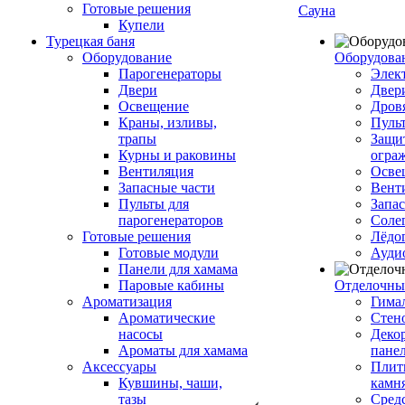
Готовые решения
Сауна
Купели
Турецкая баня
Оборудование
Оборудова
Парогенераторы
Элек
Двери
Двер
Освещение
Дров
Краны, изливы,
Пуль
трапы
Защи
Курны и раковины
огра
Вентиляция
Осве
Запасные части
Вент
Пульты для
Запа
парогенераторов
Соле
Готовые решения
Лёдо
Готовые модули
Ауди
Панели для хамама
Паровые кабины
Отделочны
Ароматизация
Гимал
Ароматические
Стен
насосы
Деко
Ароматы для хамама
пане
Аксессуары
Плитк
Кувшины, чаши,
камн
тазы
Сред