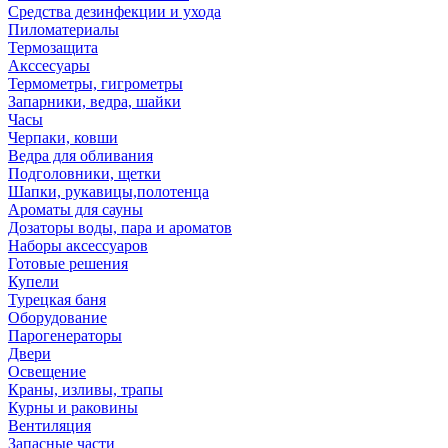
Средства дезинфекции и ухода
Пиломатериалы
Термозащита
Аксcесуары
Термометры, гигрометры
Запарники, ведра, шайки
Часы
Черпаки, ковши
Ведра для обливания
Подголовники, щетки
Шапки, рукавицы,полотенца
Ароматы для сауны
Дозаторы воды, пара и ароматов
Наборы аксессуаров
Готовые решения
Купели
Турецкая баня
Оборудование
Парогенераторы
Двери
Освещение
Краны, изливы, трапы
Курны и раковины
Вентиляция
Запасные части