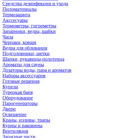
Средства дезинфекции и ухода
Пиломатериалы
Термозащита
Аксcесуары
Термометры, гигрометры
Запарники, ведра, шайки
Часы
Черпаки, ковши
Ведра для обливания
Подголовники, щетки
Шапки, рукавицы,полотенца
Ароматы для сауны
Дозаторы воды, пара и ароматов
Наборы аксессуаров
Готовые решения
Купели
Турецкая баня
Оборудование
Парогенераторы
Двери
Освещение
Краны, изливы, трапы
Курны и раковины
Вентиляция
Запасные части