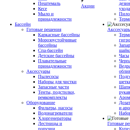
Пештемаль
дези
Акции
Кесе
ухода
Мыло и
Пило
принадлежности
Терм
Бассейн
Готовые решения
Аксcесуар
Каркасные бассейны
Терм
Морозоустойчивые
гигр
бассейны
Запар
Спа-бассейн
шайк
Детские бассейны
Часы
Плавательные
Черп
принадлежности
Ведра
Аксессуары
обли
Пылесосы
Подг
Наборы для чистки
щетк
Запасные части
Шапк
Тенты, подстилки,
рука
ремкомплекты
Аром
Оборудование
Дозат
Фильтры, насосы
и аро
Водонагреватели
Набо
Хлоргенераторы
Лестницы и
Готовые р
поручни
Купе