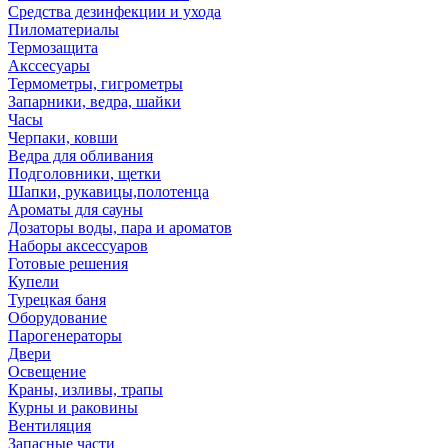
Средства дезинфекции и ухода
Пиломатериалы
Термозащита
Аксcесуары
Термометры, гигрометры
Запарники, ведра, шайки
Часы
Черпаки, ковши
Ведра для обливания
Подголовники, щетки
Шапки, рукавицы,полотенца
Ароматы для сауны
Дозаторы воды, пара и ароматов
Наборы аксессуаров
Готовые решения
Купели
Турецкая баня
Оборудование
Парогенераторы
Двери
Освещение
Краны, изливы, трапы
Курны и раковины
Вентиляция
Запасные части