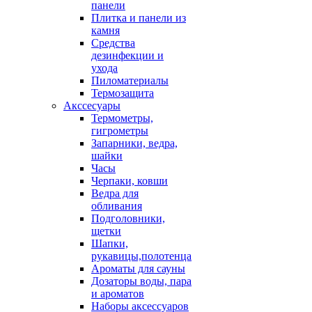
панели
Плитка и панели из
камня
Средства
дезинфекции и
ухода
Пиломатериалы
Термозащита
Аксcесуары
Термометры,
гигрометры
Запарники, ведра,
шайки
Часы
Черпаки, ковши
Ведра для
обливания
Подголовники,
щетки
Шапки,
рукавицы,полотенца
Ароматы для сауны
Дозаторы воды, пара
и ароматов
Наборы аксессуаров