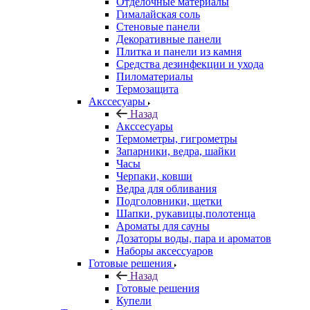
Отделочные материалы
Гималайская соль
Стеновые панели
Декоративные панели
Плитка и панели из камня
Средства дезинфекции и ухода
Пиломатериалы
Термозащита
Аксcесуары
Назад
Аксcесуары
Термометры, гигрометры
Запарники, ведра, шайки
Часы
Черпаки, ковши
Ведра для обливания
Подголовники, щетки
Шапки, рукавицы,полотенца
Ароматы для сауны
Дозаторы воды, пара и ароматов
Наборы аксессуаров
Готовые решения
Назад
Готовые решения
Купели