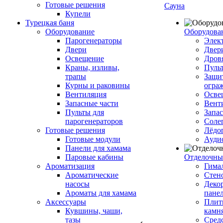
Готовые решения
Сауна
Купели
Турецкая баня
Оборудование
Оборудова
Парогенераторы
Элек
Двери
Двер
Освещение
Дров
Краны, изливы,
Пуль
трапы
Защи
Курны и раковины
огра
Вентиляция
Осве
Запасные части
Вент
Пульты для
Запа
парогенераторов
Соле
Готовые решения
Лёдо
Готовые модули
Ауди
Панели для хамама
Паровые кабины
Отделочны
Ароматизация
Гимал
Ароматические
Стен
насосы
Деко
Ароматы для хамама
пане
Аксессуары
Плитк
Кувшины, чаши,
камн
тазы
Сред