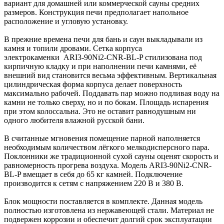
вариант для домашней или коммерческой сауны средних
размеров. Конструкция печи предполагает напольное
расположение и угловую установку.
В прежние времена печи для бань и саун выкладывали из
камня и топили дровами. Сетка корпуса
электрокаменки ARI3-90Ni2-CNR-BL-P стилизована под
кирпичную кладку и при наполнении печи камнями, её
внешний вид становится весьма эффективным. Вертикальная
цилиндрическая форма корпуса делает поверхность
максимально рабочей. Поддавать пар можно подливая воду на
камни не только сверху, но и по бокам. Площадь испарения
при этом колоссальна. Это не оставит равнодушным ни
одного любителя влажной русской бани.
В считанные мгновения помещение парной наполняется
необходимым количеством лёгкого мелкодисперсного пара.
Поклонники же традиционной сухой сауны оценят скорость и
равномерность прогрева воздуха. Модель ARI3-90Ni2-CNR-
BL-P вмещает в себя до 65 кг камней. Подключение
производится к сетям с напряжением 220 В и 380 В.
Блок мощности поставляется в комплекте. Данная модель
полностью изготовлена из нержавеющей стали. Материал не
подвержен коррозии и обеспечит долгий срок эксплуатации