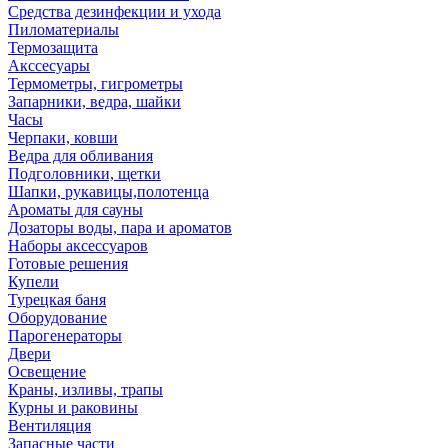
Средства дезинфекции и ухода
Пиломатериалы
Термозащита
Аксcесуары
Термометры, гигрометры
Запарники, ведра, шайки
Часы
Черпаки, ковши
Ведра для обливания
Подголовники, щетки
Шапки, рукавицы,полотенца
Ароматы для сауны
Дозаторы воды, пара и ароматов
Наборы аксессуаров
Готовые решения
Купели
Турецкая баня
Оборудование
Парогенераторы
Двери
Освещение
Краны, изливы, трапы
Курны и раковины
Вентиляция
Запасные части