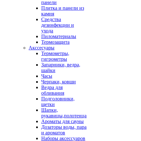
панели
Плитка и панели из
камня
Средства
дезинфекции и
ухода
Пиломатериалы
Термозащита
Аксcесуары
Термометры,
гигрометры
Запарники, ведра,
шайки
Часы
Черпаки, ковши
Ведра для
обливания
Подголовники,
щетки
Шапки,
рукавицы,полотенца
Ароматы для сауны
Дозаторы воды, пара
и ароматов
Наборы аксессуаров