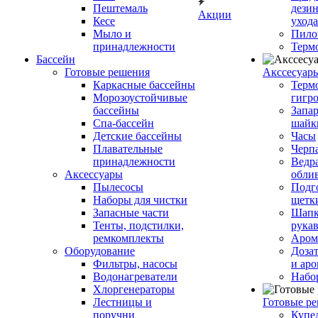
Пештемаль
дези
Акции
Кесе
ухода
Мыло и
Пило
принадлежности
Терм
Бассейн
Готовые решения
Аксcесуар
Каркасные бассейны
Терм
Морозоустойчивые
гигр
бассейны
Запар
Спа-бассейн
шайк
Детские бассейны
Часы
Плавательные
Черп
принадлежности
Ведра
Аксессуары
обли
Пылесосы
Подг
Наборы для чистки
щетк
Запасные части
Шапк
Тенты, подстилки,
рука
ремкомплекты
Аром
Оборудование
Дозат
Фильтры, насосы
и аро
Водонагреватели
Набо
Хлоргенераторы
Лестницы и
Готовые р
поручни
Купе