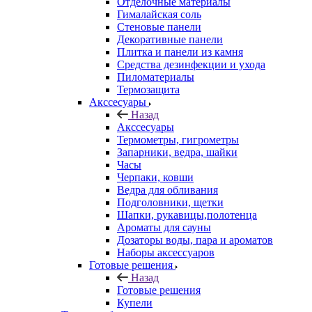
Отделочные материалы
Гималайская соль
Стеновые панели
Декоративные панели
Плитка и панели из камня
Средства дезинфекции и ухода
Пиломатериалы
Термозащита
Аксcесуары
Назад
Аксcесуары
Термометры, гигрометры
Запарники, ведра, шайки
Часы
Черпаки, ковши
Ведра для обливания
Подголовники, щетки
Шапки, рукавицы,полотенца
Ароматы для сауны
Дозаторы воды, пара и ароматов
Наборы аксессуаров
Готовые решения
Назад
Готовые решения
Купели