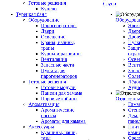
Готовые решения
Сауна
Купели
Турецкая баня
Оборудование
Оборудова
Парогенераторы
Элек
Двери
Двер
Освещение
Дров
Краны, изливы,
Пуль
трапы
Защи
Курны и раковины
огра
Вентиляция
Осве
Запасные части
Вент
Пульты для
Запа
парогенераторов
Соле
Готовые решения
Лёдо
Готовые модули
Ауди
Панели для хамама
Паровые кабины
Отделочны
Ароматизация
Гимал
Ароматические
Стен
насосы
Деко
Ароматы для хамама
пане
Аксессуары
Плитк
Кувшины, чаши,
камн
тазы
Сред