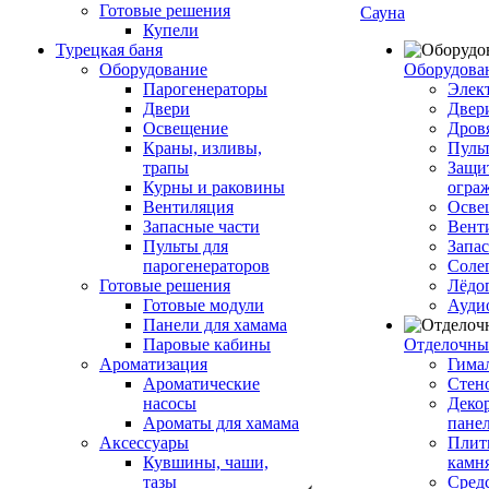
Готовые решения
Сауна
Купели
Турецкая баня
Оборудование
Оборудова
Парогенераторы
Элек
Двери
Двер
Освещение
Дров
Краны, изливы,
Пуль
трапы
Защи
Курны и раковины
огра
Вентиляция
Осве
Запасные части
Вент
Пульты для
Запа
парогенераторов
Соле
Готовые решения
Лёдо
Готовые модули
Ауди
Панели для хамама
Паровые кабины
Отделочны
Ароматизация
Гимал
Ароматические
Стен
насосы
Деко
Ароматы для хамама
пане
Аксессуары
Плитк
Кувшины, чаши,
камн
тазы
Сред