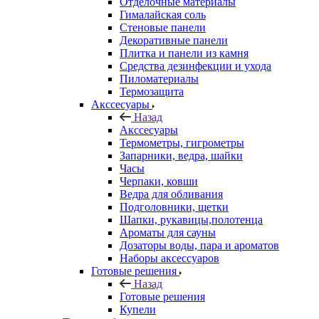
Отделочные материалы
Гималайская соль
Стеновые панели
Декоративные панели
Плитка и панели из камня
Средства дезинфекции и ухода
Пиломатериалы
Термозащита
Аксcесуары
Назад
Аксcесуары
Термометры, гигрометры
Запарники, ведра, шайки
Часы
Черпаки, ковши
Ведра для обливания
Подголовники, щетки
Шапки, рукавицы,полотенца
Ароматы для сауны
Дозаторы воды, пара и ароматов
Наборы аксессуаров
Готовые решения
Назад
Готовые решения
Купели