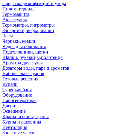
Средства дезинфекции и ухода
Пиломатериалы
Термозащита
Аксcесуары
Термометры, гигрометры
Запарники, ведра, шайки
Часы
Черпаки, ковши
Ведра для обливания
Подголовники, щетки
Шапки, рукавицы,полотенца
Ароматы для сауны
Дозаторы воды, пара и ароматов
Наборы аксессуаров
Готовые решения
Купели
Турецкая баня
Оборудование
Парогенераторы
Двери
Освещение
Краны, изливы, трапы
Курны и раковины
Вентиляция
Запасные части