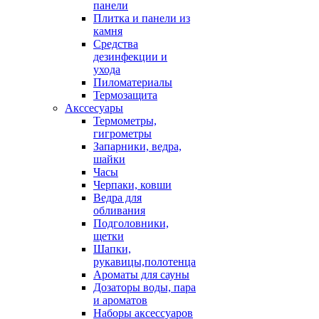
панели
Плитка и панели из
камня
Средства
дезинфекции и
ухода
Пиломатериалы
Термозащита
Аксcесуары
Термометры,
гигрометры
Запарники, ведра,
шайки
Часы
Черпаки, ковши
Ведра для
обливания
Подголовники,
щетки
Шапки,
рукавицы,полотенца
Ароматы для сауны
Дозаторы воды, пара
и ароматов
Наборы аксессуаров