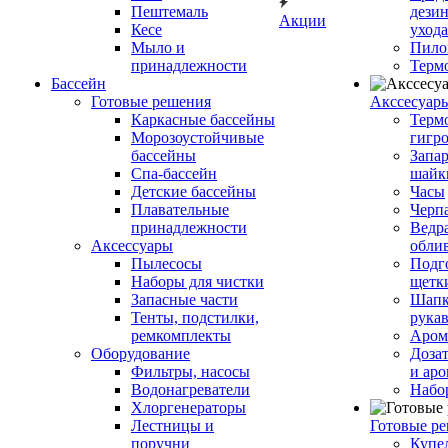
Пештемаль
дези
Акции
Кесе
ухода
Мыло и
Пило
принадлежности
Терм
Бассейн
Готовые решения
Аксcесуар
Каркасные бассейны
Терм
Морозоустойчивые
гигр
бассейны
Запар
Спа-бассейн
шайк
Детские бассейны
Часы
Плавательные
Черп
принадлежности
Ведра
Аксессуары
обли
Пылесосы
Подг
Наборы для чистки
щетк
Запасные части
Шапк
Тенты, подстилки,
рука
ремкомплекты
Аром
Оборудование
Дозат
Фильтры, насосы
и аро
Водонагреватели
Набо
Хлоргенераторы
Лестницы и
Готовые р
поручни
Купе