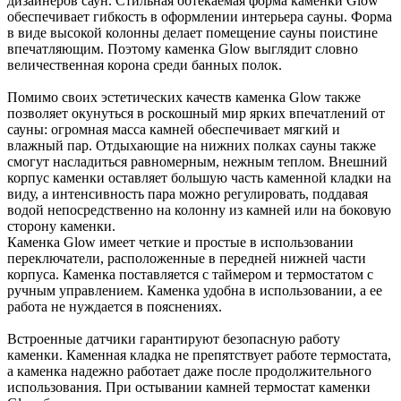
дизайнеров саун. Стильная обтекаемая форма каменки Glow
обеспечивает гибкость в оформлении интерьера сауны. Форма
в виде высокой колонны делает помещение сауны поистине
впечатляющим. Поэтому каменка Glow выглядит словно
величественная корона среди банных полок.
Помимо своих эстетических качеств каменка Glow также
позволяет окунуться в роскошный мир ярких впечатлений от
сауны: огромная масса камней обеспечивает мягкий и
влажный пар. Отдыхающие на нижних полках сауны также
смогут насладиться равномерным, нежным теплом. Внешний
корпус каменки оставляет большую часть каменной кладки на
виду, а интенсивность пара можно регулировать, поддавая
водой непосредственно на колонну из камней или на боковую
сторону каменки.
Каменка Glow имеет четкие и простые в использовании
переключатели, расположенные в передней нижней части
корпуса. Каменка поставляется с таймером и термостатом с
ручным управлением. Каменка удобна в использовании, а ее
работа не нуждается в пояснениях.
Встроенные датчики гарантируют безопасную работу
каменки. Каменная кладка не препятствует работе термостата,
а каменка надежно работает даже после продолжительного
использования. При остывании камней термостат каменки