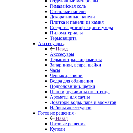
Отделочные материалы
Гималайская соль
Стеновые панели
Декоративные панели
Плитка и панели из камня
Средства дезинфекции и ухода
Пиломатериалы
Термозащита
Аксcесуары
Назад
Аксcесуары
Термометры, гигрометры
Запарники, ведра, шайки
Часы
Черпаки, ковши
Ведра для обливания
Подголовники, щетки
Шапки, рукавицы,полотенца
Ароматы для сауны
Дозаторы воды, пара и ароматов
Наборы аксессуаров
Готовые решения
Назад
Готовые решения
Купели