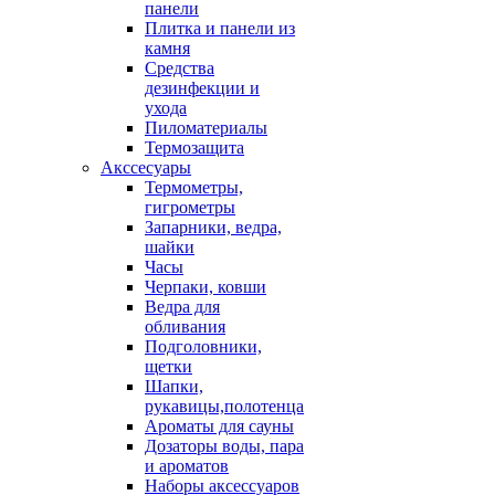
панели
Плитка и панели из
камня
Средства
дезинфекции и
ухода
Пиломатериалы
Термозащита
Аксcесуары
Термометры,
гигрометры
Запарники, ведра,
шайки
Часы
Черпаки, ковши
Ведра для
обливания
Подголовники,
щетки
Шапки,
рукавицы,полотенца
Ароматы для сауны
Дозаторы воды, пара
и ароматов
Наборы аксессуаров