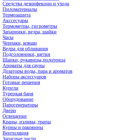
Средства дезинфекции и ухода
Пиломатериалы
Термозащита
Аксcесуары
Термометры, гигрометры
Запарники, ведра, шайки
Часы
Черпаки, ковши
Ведра для обливания
Подголовники, щетки
Шапки, рукавицы,полотенца
Ароматы для сауны
Дозаторы воды, пара и ароматов
Наборы аксессуаров
Готовые решения
Купели
Турецкая баня
Оборудование
Парогенераторы
Двери
Освещение
Краны, изливы, трапы
Курны и раковины
Вентиляция
Запасные части