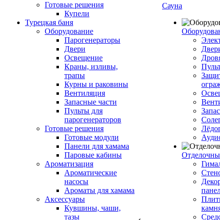
Готовые решения
Сауна
Купели
Турецкая баня
Оборудование
Оборудова
Парогенераторы
Элек
Двери
Двер
Освещение
Дров
Краны, изливы,
Пуль
трапы
Защи
Курны и раковины
огра
Вентиляция
Осве
Запасные части
Вент
Пульты для
Запа
парогенераторов
Соле
Готовые решения
Лёдо
Готовые модули
Ауди
Панели для хамама
Паровые кабины
Отделочны
Ароматизация
Гимал
Ароматические
Стен
насосы
Деко
Ароматы для хамама
пане
Аксессуары
Плитк
Кувшины, чаши,
камн
тазы
Сред