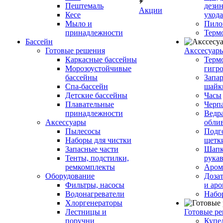
Пештемаль
дези
Акции
Кесе
ухода
Мыло и
Пило
принадлежности
Терм
Бассейн
Готовые решения
Аксcесуар
Каркасные бассейны
Терм
Морозоустойчивые
гигр
бассейны
Запар
Спа-бассейн
шайк
Детские бассейны
Часы
Плавательные
Черп
принадлежности
Ведра
Аксессуары
обли
Пылесосы
Подг
Наборы для чистки
щетк
Запасные части
Шапк
Тенты, подстилки,
рука
ремкомплекты
Аром
Оборудование
Дозат
Фильтры, насосы
и аро
Водонагреватели
Набо
Хлоргенераторы
Лестницы и
Готовые р
поручни
Купе