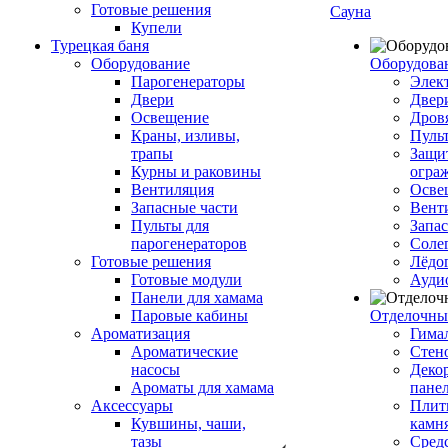
Готовые решения
Сауна
Купели
Турецкая баня
Оборудование
Оборудова
Парогенераторы
Элек
Двери
Двер
Освещение
Дров
Краны, изливы,
Пуль
трапы
Защи
Курны и раковины
огра
Вентиляция
Осве
Запасные части
Вент
Пульты для
Запа
парогенераторов
Соле
Готовые решения
Лёдо
Готовые модули
Ауди
Панели для хамама
Паровые кабины
Отделочны
Ароматизация
Гимал
Ароматические
Стен
насосы
Деко
Ароматы для хамама
пане
Аксессуары
Плитк
Кувшины, чаши,
камн
тазы
Сред