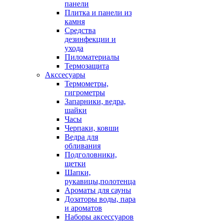
панели
Плитка и панели из
камня
Средства
дезинфекции и
ухода
Пиломатериалы
Термозащита
Аксcесуары
Термометры,
гигрометры
Запарники, ведра,
шайки
Часы
Черпаки, ковши
Ведра для
обливания
Подголовники,
щетки
Шапки,
рукавицы,полотенца
Ароматы для сауны
Дозаторы воды, пара
и ароматов
Наборы аксессуаров