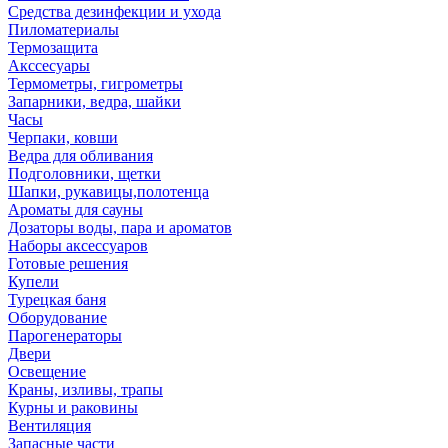
Средства дезинфекции и ухода
Пиломатериалы
Термозащита
Аксcесуары
Термометры, гигрометры
Запарники, ведра, шайки
Часы
Черпаки, ковши
Ведра для обливания
Подголовники, щетки
Шапки, рукавицы,полотенца
Ароматы для сауны
Дозаторы воды, пара и ароматов
Наборы аксессуаров
Готовые решения
Купели
Турецкая баня
Оборудование
Парогенераторы
Двери
Освещение
Краны, изливы, трапы
Курны и раковины
Вентиляция
Запасные части