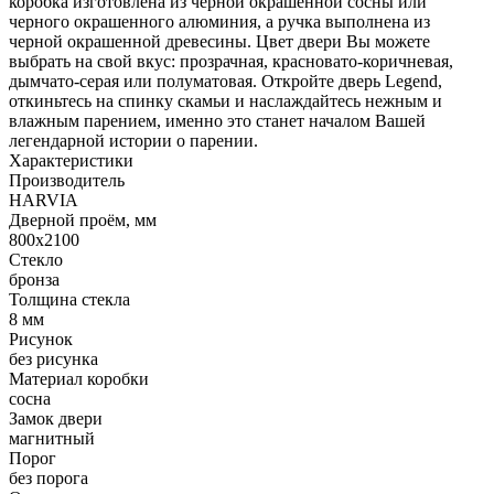
коробка изготовлена из черной окрашенной сосны или
черного окрашенного алюминия, а ручка выполнена из
черной окрашенной древесины. Цвет двери Вы можете
выбрать на свой вкус: прозрачная, красновато-коричневая,
дымчато-серая или полуматовая. Откройте дверь Legend,
откиньтесь на спинку скамьи и наслаждайтесь нежным и
влажным парением, именно это станет началом Вашей
легендарной истории о парении.
Характеристики
Производитель
HARVIA
Дверной проём, мм
800х2100
Стекло
бронза
Толщина стекла
8 мм
Рисунок
без рисунка
Материал коробки
сосна
Замок двери
магнитный
Порог
без порога