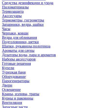
Средства дезинфекции и ухода
Пиломатериалы
Термозащита
Аксcесуары
Термометры, гигрометры
Запарники, ведра, шайки
Часы
Черпаки, ковши
Ведра для обливания
Подголовники, щетки
Шапки, рукавицы,полотенца
Ароматы для сауны
Дозаторы воды, пара и ароматов
Наборы аксессуаров
Готовые решения
Купели
Турецкая баня
Оборудование
Парогенераторы
Двери
Освещение
Краны, изливы, трапы
Курны и раковины
Вентиляция
Запасные части