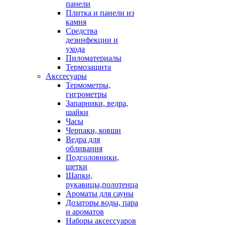
панели
Плитка и панели из
камня
Средства
дезинфекции и
ухода
Пиломатериалы
Термозащита
Аксcесуары
Термометры,
гигрометры
Запарники, ведра,
шайки
Часы
Черпаки, ковши
Ведра для
обливания
Подголовники,
щетки
Шапки,
рукавицы,полотенца
Ароматы для сауны
Дозаторы воды, пара
и ароматов
Наборы аксессуаров