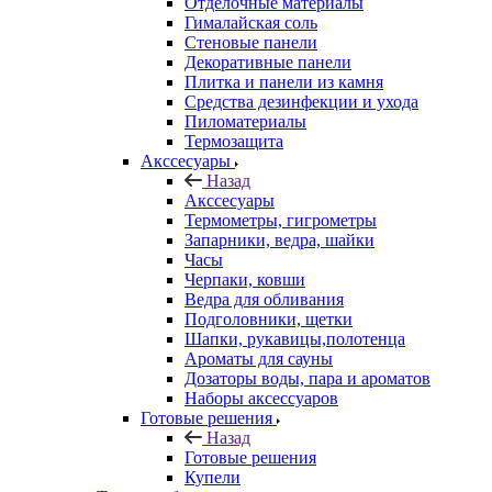
Отделочные материалы
Гималайская соль
Стеновые панели
Декоративные панели
Плитка и панели из камня
Средства дезинфекции и ухода
Пиломатериалы
Термозащита
Аксcесуары
Назад
Аксcесуары
Термометры, гигрометры
Запарники, ведра, шайки
Часы
Черпаки, ковши
Ведра для обливания
Подголовники, щетки
Шапки, рукавицы,полотенца
Ароматы для сауны
Дозаторы воды, пара и ароматов
Наборы аксессуаров
Готовые решения
Назад
Готовые решения
Купели