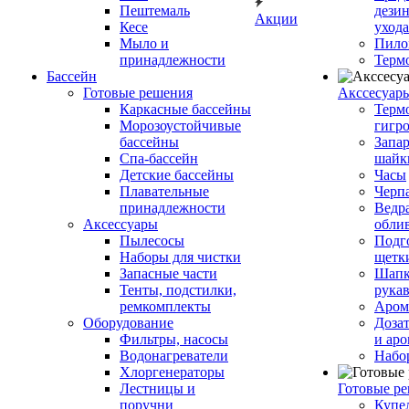
Пештемаль
дези
Акции
Кесе
ухода
Мыло и
Пило
принадлежности
Терм
Бассейн
Готовые решения
Аксcесуар
Каркасные бассейны
Терм
Морозоустойчивые
гигр
бассейны
Запар
Спа-бассейн
шайк
Детские бассейны
Часы
Плавательные
Черп
принадлежности
Ведра
Аксессуары
обли
Пылесосы
Подг
Наборы для чистки
щетк
Запасные части
Шапк
Тенты, подстилки,
рука
ремкомплекты
Аром
Оборудование
Дозат
Фильтры, насосы
и аро
Водонагреватели
Набо
Хлоргенераторы
Лестницы и
Готовые р
поручни
Купе