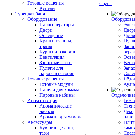
Готовые решения
Сауна
Купели
Турецкая баня
Оборудование
Оборудова
Парогенераторы
Элек
Двери
Двер
Освещение
Дров
Краны, изливы,
Пуль
трапы
Защи
Курны и раковины
огра
Вентиляция
Осве
Запасные части
Вент
Пульты для
Запа
парогенераторов
Соле
Готовые решения
Лёдо
Готовые модули
Ауди
Панели для хамама
Паровые кабины
Отделочны
Ароматизация
Гимал
Ароматические
Стен
насосы
Деко
Ароматы для хамама
пане
Аксессуары
Плитк
Кувшины, чаши,
камн
тазы
Сред