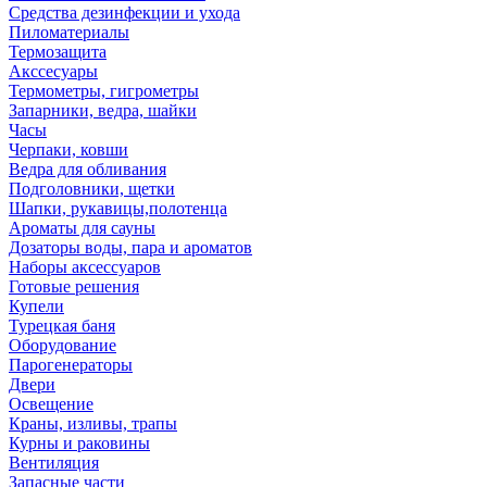
Средства дезинфекции и ухода
Пиломатериалы
Термозащита
Аксcесуары
Термометры, гигрометры
Запарники, ведра, шайки
Часы
Черпаки, ковши
Ведра для обливания
Подголовники, щетки
Шапки, рукавицы,полотенца
Ароматы для сауны
Дозаторы воды, пара и ароматов
Наборы аксессуаров
Готовые решения
Купели
Турецкая баня
Оборудование
Парогенераторы
Двери
Освещение
Краны, изливы, трапы
Курны и раковины
Вентиляция
Запасные части