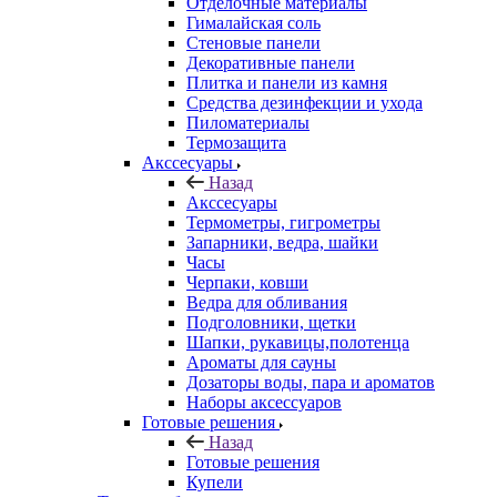
Отделочные материалы
Гималайская соль
Стеновые панели
Декоративные панели
Плитка и панели из камня
Средства дезинфекции и ухода
Пиломатериалы
Термозащита
Аксcесуары
Назад
Аксcесуары
Термометры, гигрометры
Запарники, ведра, шайки
Часы
Черпаки, ковши
Ведра для обливания
Подголовники, щетки
Шапки, рукавицы,полотенца
Ароматы для сауны
Дозаторы воды, пара и ароматов
Наборы аксессуаров
Готовые решения
Назад
Готовые решения
Купели