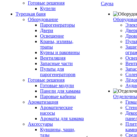
Готовые решения
Сауна
Купели
Турецкая баня
Оборудование
Оборудова
Парогенераторы
Элек
Двери
Двер
Освещение
Дров
Краны, изливы,
Пуль
трапы
Защи
Курны и раковины
огра
Вентиляция
Осве
Запасные части
Вент
Пульты для
Запа
парогенераторов
Соле
Готовые решения
Лёдо
Готовые модули
Ауди
Панели для хамама
Паровые кабины
Отделочны
Ароматизация
Гимал
Ароматические
Стен
насосы
Деко
Ароматы для хамама
пане
Аксессуары
Плитк
Кувшины, чаши,
камн
тазы
Сред