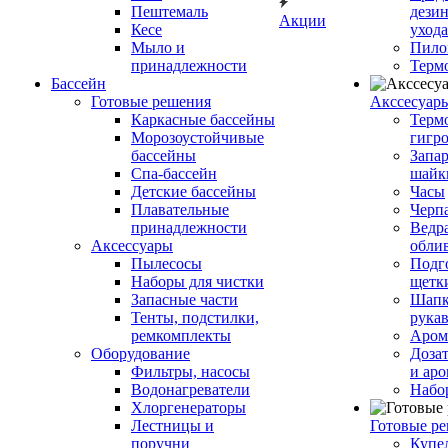
Пештемаль
дези
Акции
Кесе
ухода
Мыло и
Пило
принадлежности
Терм
Бассейн
Готовые решения
Аксcесуар
Каркасные бассейны
Терм
Морозоустойчивые
гигр
бассейны
Запар
Спа-бассейн
шайк
Детские бассейны
Часы
Плавательные
Черп
принадлежности
Ведра
Аксессуары
обли
Пылесосы
Подг
Наборы для чистки
щетк
Запасные части
Шапк
Тенты, подстилки,
рука
ремкомплекты
Аром
Оборудование
Дозат
Фильтры, насосы
и аро
Водонагреватели
Набо
Хлоргенераторы
Лестницы и
Готовые р
поручни
Купе