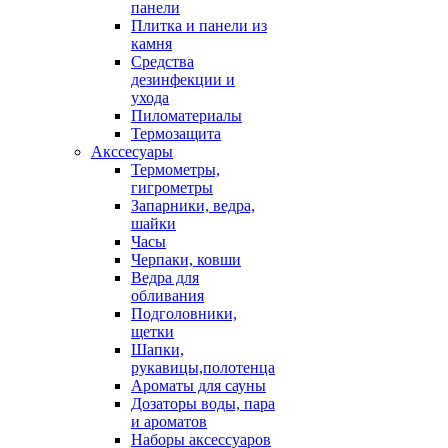
панели
Плитка и панели из
камня
Средства
дезинфекции и
ухода
Пиломатериалы
Термозащита
Аксcесуары
Термометры,
гигрометры
Запарники, ведра,
шайки
Часы
Черпаки, ковши
Ведра для
обливания
Подголовники,
щетки
Шапки,
рукавицы,полотенца
Ароматы для сауны
Дозаторы воды, пара
и ароматов
Наборы аксессуаров