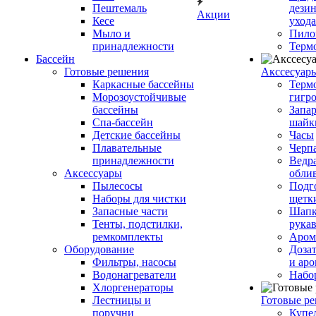
Пештемаль
дези
Акции
Кесе
ухода
Мыло и
Пило
принадлежности
Терм
Бассейн
Готовые решения
Аксcесуар
Каркасные бассейны
Терм
Морозоустойчивые
гигр
бассейны
Запар
Спа-бассейн
шайк
Детские бассейны
Часы
Плавательные
Черп
принадлежности
Ведра
Аксессуары
обли
Пылесосы
Подг
Наборы для чистки
щетк
Запасные части
Шапк
Тенты, подстилки,
рука
ремкомплекты
Аром
Оборудование
Дозат
Фильтры, насосы
и аро
Водонагреватели
Набо
Хлоргенераторы
Лестницы и
Готовые р
поручни
Купе