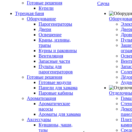
Готовые решения
Сауна
Купели
Турецкая баня
Оборудование
Оборудова
Парогенераторы
Элек
Двери
Двер
Освещение
Дров
Краны, изливы,
Пуль
трапы
Защи
Курны и раковины
огра
Вентиляция
Осве
Запасные части
Вент
Пульты для
Запа
парогенераторов
Соле
Готовые решения
Лёдо
Готовые модули
Ауди
Панели для хамама
Паровые кабины
Отделочны
Ароматизация
Гимал
Ароматические
Стен
насосы
Деко
Ароматы для хамама
пане
Аксессуары
Плитк
Кувшины, чаши,
камн
тазы
Сред