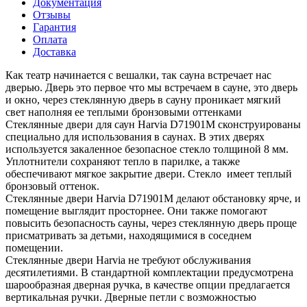
Документация
Отзывы
Гарантия
Оплата
Доставка
Как театр начинается с вешалки, так сауна встречает нас
дверью. Дверь это первое что мы встречаем в сауне, это дверь
и окно, через стеклянную дверь в сауну проникает мягкий
свет наполняя ее теплыми бронзовыми оттенками
Стеклянные двери для саун Harvia D71901M сконструированы
специально для использования в саунах. В этих дверях
используется закаленное безопасное стекло толщиной 8 мм.
Уплотнители сохраняют тепло в парилке, а также
обеспечивают мягкое закрытие двери. Стекло имеет теплый
бронзовый оттенок.
Стеклянные двери Harvia D71901M делают обстановку ярче, и
помещение выглядит просторнее. Они также помогают
повысить безопасность сауны, через стеклянную дверь проще
присматривать за детьми, находящимися в соседнем
помещении.
Стеклянные двери Harvia не требуют обслуживания
десятилетиями. В стандартной комплектации предусмотрена
шарообразная дверная ручка, в качестве опции предлагается
вертикальная ручки. Дверные петли с возможностью