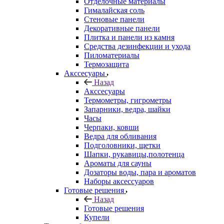
Отделочные материалы
Гималайская соль
Стеновые панели
Декоративные панели
Плитка и панели из камня
Средства дезинфекции и ухода
Пиломатериалы
Термозащита
Аксcесуары
Назад
Аксcесуары
Термометры, гигрометры
Запарники, ведра, шайки
Часы
Черпаки, ковши
Ведра для обливания
Подголовники, щетки
Шапки, рукавицы,полотенца
Ароматы для сауны
Дозаторы воды, пара и ароматов
Наборы аксессуаров
Готовые решения
Назад
Готовые решения
Купели