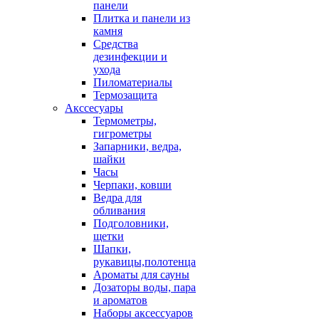
панели
Плитка и панели из
камня
Средства
дезинфекции и
ухода
Пиломатериалы
Термозащита
Аксcесуары
Термометры,
гигрометры
Запарники, ведра,
шайки
Часы
Черпаки, ковши
Ведра для
обливания
Подголовники,
щетки
Шапки,
рукавицы,полотенца
Ароматы для сауны
Дозаторы воды, пара
и ароматов
Наборы аксессуаров