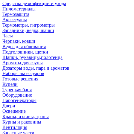
Средства дезинфекции и ухода
Пиломатериалы
Термозащита
Аксcесуары
Термометры, гигрометры
Запарники, ведра, шайки
Часы
Черпаки, ковши
Ведра для обливания
Подголовники, щетки
Шапки, рукавицы,полотенца
Ароматы для сауны
Дозаторы воды, пара и ароматов
Наборы аксессуаров
Готовые решения
Купели
Турецкая баня
Оборудование
Парогенераторы
Двери
Освещение
Краны, изливы, трапы
Курны и раковины
Вентиляция
Запасные части