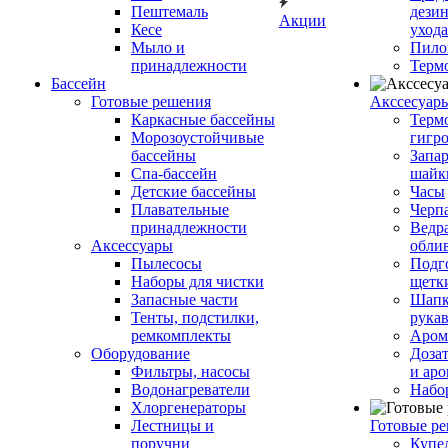
Пештемаль
дези
Акции
Кесе
ухода
Мыло и
Пило
принадлежности
Терм
Бассейн
Готовые решения
Аксcесуар
Каркасные бассейны
Терм
Морозоустойчивые
гигр
бассейны
Запар
Спа-бассейн
шайк
Детские бассейны
Часы
Плавательные
Черп
принадлежности
Ведра
Аксессуары
обли
Пылесосы
Подг
Наборы для чистки
щетк
Запасные части
Шапк
Тенты, подстилки,
рука
ремкомплекты
Аром
Оборудование
Дозат
Фильтры, насосы
и аро
Водонагреватели
Набо
Хлоргенераторы
Лестницы и
Готовые р
поручни
Купе