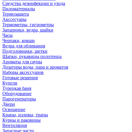
Средства дезинфекции и ухода
Пиломатериалы
Термозащита
Аксcесуары
Термометры, гигрометры
Запарники, ведра, шайки
Часы
Черпаки, ковши
Ведра для обливания
Подголовники, щетки
Шапки, рукавицы,полотенца
Ароматы для сауны
Дозаторы воды, пара и ароматов
Наборы аксессуаров
Готовые решения
Купели
Турецкая баня
Оборудование
Парогенераторы
Двери
Освещение
Краны, изливы, трапы
Курны и раковины
Вентиляция
Запасные части