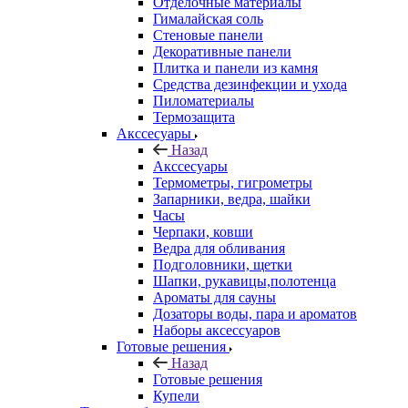
Отделочные материалы
Гималайская соль
Стеновые панели
Декоративные панели
Плитка и панели из камня
Средства дезинфекции и ухода
Пиломатериалы
Термозащита
Аксcесуары
Назад
Аксcесуары
Термометры, гигрометры
Запарники, ведра, шайки
Часы
Черпаки, ковши
Ведра для обливания
Подголовники, щетки
Шапки, рукавицы,полотенца
Ароматы для сауны
Дозаторы воды, пара и ароматов
Наборы аксессуаров
Готовые решения
Назад
Готовые решения
Купели