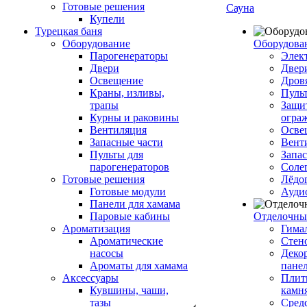
Готовые решения
Сауна
Купели
Турецкая баня
Оборудование
Оборудова
Парогенераторы
Элек
Двери
Двер
Освещение
Дров
Краны, изливы,
Пуль
трапы
Защи
Курны и раковины
огра
Вентиляция
Осве
Запасные части
Вент
Пульты для
Запа
парогенераторов
Соле
Готовые решения
Лёдо
Готовые модули
Ауди
Панели для хамама
Паровые кабины
Отделочны
Ароматизация
Гимал
Ароматические
Стен
насосы
Деко
Ароматы для хамама
пане
Аксессуары
Плитк
Кувшины, чаши,
камн
тазы
Сред