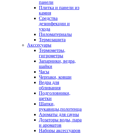
панели
Плитка и панели из
камня
Средства
дезинфекции и
ухода
Пиломатериалы
Термозащита
Аксcесуары
Термометры,
гигрометры
Запарники, ведра,
шайки
Часы
Черпаки, ковши
Ведра для
обливания
Подголовники,
щетки
Шапки,
рукавицы,полотенца
Ароматы для сауны
Дозаторы воды, пара
и ароматов
Наборы аксессуаров