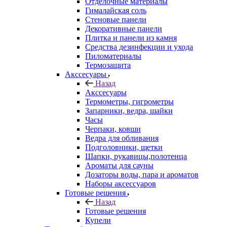
Отделочные материалы
Гималайская соль
Стеновые панели
Декоративные панели
Плитка и панели из камня
Средства дезинфекции и ухода
Пиломатериалы
Термозащита
Аксcесуары
Назад
Аксcесуары
Термометры, гигрометры
Запарники, ведра, шайки
Часы
Черпаки, ковши
Ведра для обливания
Подголовники, щетки
Шапки, рукавицы,полотенца
Ароматы для сауны
Дозаторы воды, пара и ароматов
Наборы аксессуаров
Готовые решения
Назад
Готовые решения
Купели