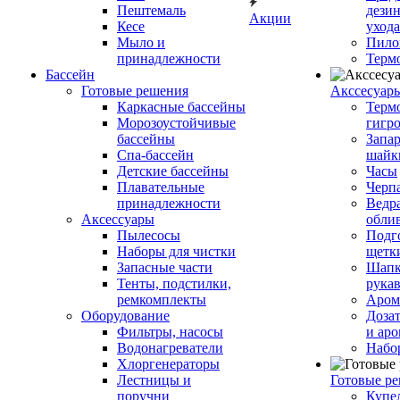
Пештемаль
дези
Акции
Кесе
ухода
Мыло и
Пило
принадлежности
Терм
Бассейн
Готовые решения
Аксcесуар
Каркасные бассейны
Терм
Морозоустойчивые
гигр
бассейны
Запар
Спа-бассейн
шайк
Детские бассейны
Часы
Плавательные
Черп
принадлежности
Ведра
Аксессуары
обли
Пылесосы
Подг
Наборы для чистки
щетк
Запасные части
Шапк
Тенты, подстилки,
рука
ремкомплекты
Аром
Оборудование
Дозат
Фильтры, насосы
и аро
Водонагреватели
Набо
Хлоргенераторы
Лестницы и
Готовые р
поручни
Купе