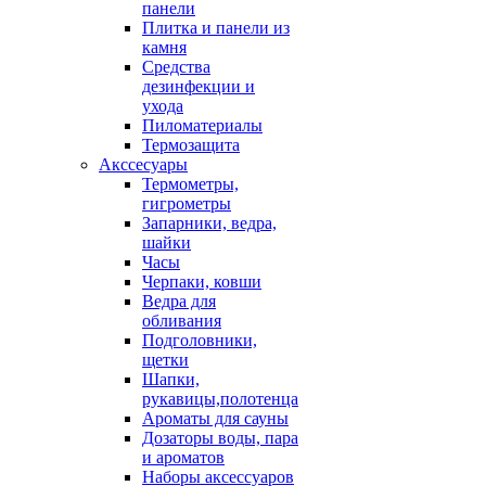
панели
Плитка и панели из
камня
Средства
дезинфекции и
ухода
Пиломатериалы
Термозащита
Аксcесуары
Термометры,
гигрометры
Запарники, ведра,
шайки
Часы
Черпаки, ковши
Ведра для
обливания
Подголовники,
щетки
Шапки,
рукавицы,полотенца
Ароматы для сауны
Дозаторы воды, пара
и ароматов
Наборы аксессуаров