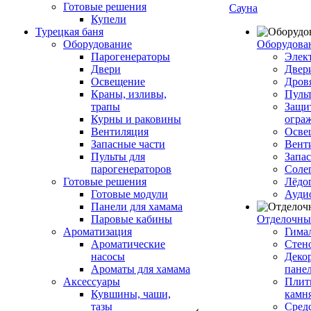
Готовые решения
Сауна
Купели
Турецкая баня
Оборудование
Оборудова
Парогенераторы
Элек
Двери
Двер
Освещение
Дров
Краны, изливы,
Пуль
трапы
Защи
Курны и раковины
огра
Вентиляция
Осве
Запасные части
Вент
Пульты для
Запа
парогенераторов
Соле
Готовые решения
Лёдо
Готовые модули
Ауди
Панели для хамама
Паровые кабины
Отделочны
Ароматизация
Гимал
Ароматические
Стен
насосы
Деко
Ароматы для хамама
пане
Аксессуары
Плитк
Кувшины, чаши,
камн
тазы
Сред