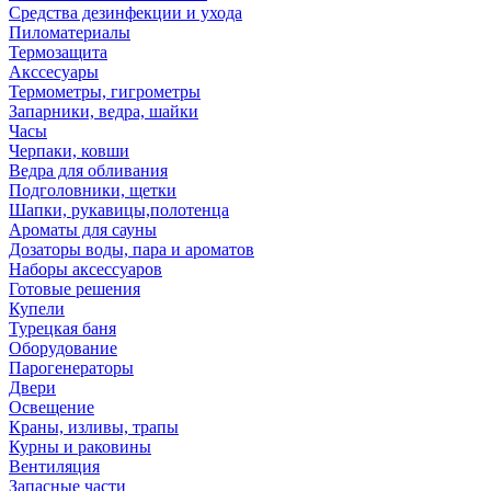
Средства дезинфекции и ухода
Пиломатериалы
Термозащита
Аксcесуары
Термометры, гигрометры
Запарники, ведра, шайки
Часы
Черпаки, ковши
Ведра для обливания
Подголовники, щетки
Шапки, рукавицы,полотенца
Ароматы для сауны
Дозаторы воды, пара и ароматов
Наборы аксессуаров
Готовые решения
Купели
Турецкая баня
Оборудование
Парогенераторы
Двери
Освещение
Краны, изливы, трапы
Курны и раковины
Вентиляция
Запасные части