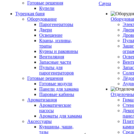
Готовые решения
Сауна
Купели
Турецкая баня
Оборудование
Оборудова
Парогенераторы
Элек
Двери
Двер
Освещение
Дров
Краны, изливы,
Пуль
трапы
Защи
Курны и раковины
огра
Вентиляция
Осве
Запасные части
Вент
Пульты для
Запа
парогенераторов
Соле
Готовые решения
Лёдо
Готовые модули
Ауди
Панели для хамама
Паровые кабины
Отделочны
Ароматизация
Гимал
Ароматические
Стен
насосы
Деко
Ароматы для хамама
пане
Аксессуары
Плитк
Кувшины, чаши,
камн
тазы
Сред