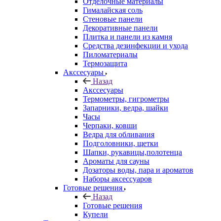
Отделочные материалы
Гималайская соль
Стеновые панели
Декоративные панели
Плитка и панели из камня
Средства дезинфекции и ухода
Пиломатериалы
Термозащита
Аксcесуары
Назад
Аксcесуары
Термометры, гигрометры
Запарники, ведра, шайки
Часы
Черпаки, ковши
Ведра для обливания
Подголовники, щетки
Шапки, рукавицы,полотенца
Ароматы для сауны
Дозаторы воды, пара и ароматов
Наборы аксессуаров
Готовые решения
Назад
Готовые решения
Купели