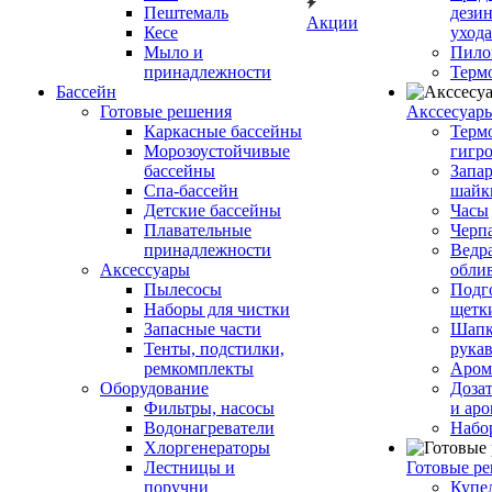
Пештемаль
дези
Акции
Кесе
ухода
Мыло и
Пило
принадлежности
Терм
Бассейн
Готовые решения
Аксcесуар
Каркасные бассейны
Терм
Морозоустойчивые
гигр
бассейны
Запар
Спа-бассейн
шайк
Детские бассейны
Часы
Плавательные
Черп
принадлежности
Ведра
Аксессуары
обли
Пылесосы
Подг
Наборы для чистки
щетк
Запасные части
Шапк
Тенты, подстилки,
рука
ремкомплекты
Аром
Оборудование
Дозат
Фильтры, насосы
и аро
Водонагреватели
Набо
Хлоргенераторы
Лестницы и
Готовые р
поручни
Купе