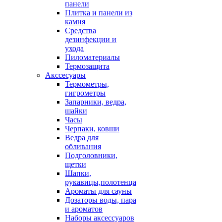
панели
Плитка и панели из
камня
Средства
дезинфекции и
ухода
Пиломатериалы
Термозащита
Аксcесуары
Термометры,
гигрометры
Запарники, ведра,
шайки
Часы
Черпаки, ковши
Ведра для
обливания
Подголовники,
щетки
Шапки,
рукавицы,полотенца
Ароматы для сауны
Дозаторы воды, пара
и ароматов
Наборы аксессуаров