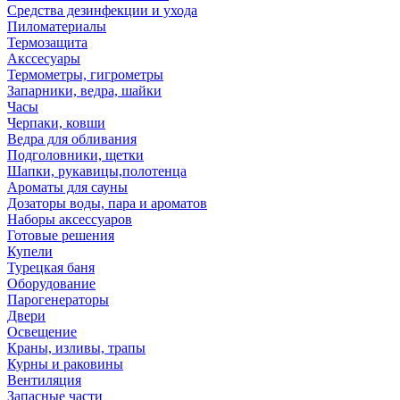
Средства дезинфекции и ухода
Пиломатериалы
Термозащита
Аксcесуары
Термометры, гигрометры
Запарники, ведра, шайки
Часы
Черпаки, ковши
Ведра для обливания
Подголовники, щетки
Шапки, рукавицы,полотенца
Ароматы для сауны
Дозаторы воды, пара и ароматов
Наборы аксессуаров
Готовые решения
Купели
Турецкая баня
Оборудование
Парогенераторы
Двери
Освещение
Краны, изливы, трапы
Курны и раковины
Вентиляция
Запасные части