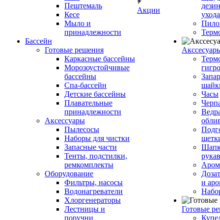
Пештемаль
дези
Акции
Кесе
ухода
Мыло и
Пило
принадлежности
Терм
Бассейн
Готовые решения
Аксcесуар
Каркасные бассейны
Терм
Морозоустойчивые
гигр
бассейны
Запар
Спа-бассейн
шайк
Детские бассейны
Часы
Плавательные
Черп
принадлежности
Ведра
Аксессуары
обли
Пылесосы
Подг
Наборы для чистки
щетк
Запасные части
Шапк
Тенты, подстилки,
рука
ремкомплекты
Аром
Оборудование
Дозат
Фильтры, насосы
и аро
Водонагреватели
Набо
Хлоргенераторы
Лестницы и
Готовые р
поручни
Купе