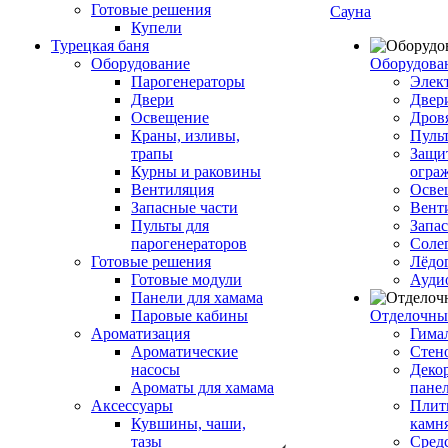
Готовые решения
Сауна
Купели
Турецкая баня
Оборудование
Оборудова
Парогенераторы
Элек
Двери
Двер
Освещение
Дров
Краны, изливы,
Пуль
трапы
Защи
Курны и раковины
огра
Вентиляция
Осве
Запасные части
Вент
Пульты для
Запа
парогенераторов
Соле
Готовые решения
Лёдо
Готовые модули
Ауди
Панели для хамама
Паровые кабины
Отделочны
Ароматизация
Гимал
Ароматические
Стен
насосы
Деко
Ароматы для хамама
пане
Аксессуары
Плитк
Кувшины, чаши,
камн
тазы
Сред