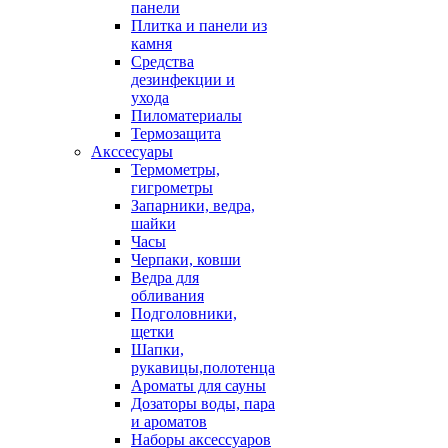
панели
Плитка и панели из
камня
Средства
дезинфекции и
ухода
Пиломатериалы
Термозащита
Аксcесуары
Термометры,
гигрометры
Запарники, ведра,
шайки
Часы
Черпаки, ковши
Ведра для
обливания
Подголовники,
щетки
Шапки,
рукавицы,полотенца
Ароматы для сауны
Дозаторы воды, пара
и ароматов
Наборы аксессуаров