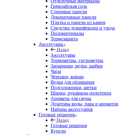
Отделочные материалы
Гималайская соль
Стеновые панели
Декоративные панели
Плитка и панели из камня
Средства дезинфекции и ухода
Пиломатериалы
Термозащита
Аксcесуары
Назад
Аксcесуары
Термометры, гигрометры
Запарники, ведра, шайки
Часы
Черпаки, ковши
Ведра для обливания
Подголовники, щетки
Шапки, рукавицы,полотенца
Ароматы для сауны
Дозаторы воды, пара и ароматов
Наборы аксессуаров
Готовые решения
Назад
Готовые решения
Купели