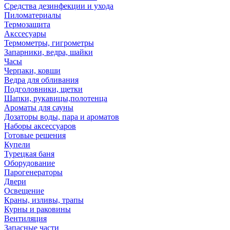
Средства дезинфекции и ухода
Пиломатериалы
Термозащита
Аксcесуары
Термометры, гигрометры
Запарники, ведра, шайки
Часы
Черпаки, ковши
Ведра для обливания
Подголовники, щетки
Шапки, рукавицы,полотенца
Ароматы для сауны
Дозаторы воды, пара и ароматов
Наборы аксессуаров
Готовые решения
Купели
Турецкая баня
Оборудование
Парогенераторы
Двери
Освещение
Краны, изливы, трапы
Курны и раковины
Вентиляция
Запасные части