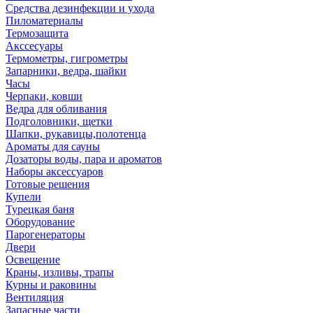
Средства дезинфекции и ухода
Пиломатериалы
Термозащита
Аксcесуары
Термометры, гигрометры
Запарники, ведра, шайки
Часы
Черпаки, ковши
Ведра для обливания
Подголовники, щетки
Шапки, рукавицы,полотенца
Ароматы для сауны
Дозаторы воды, пара и ароматов
Наборы аксессуаров
Готовые решения
Купели
Турецкая баня
Оборудование
Парогенераторы
Двери
Освещение
Краны, изливы, трапы
Курны и раковины
Вентиляция
Запасные части