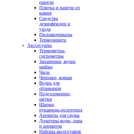
панели
Плитка и панели из
камня
Средства
дезинфекции и
ухода
Пиломатериалы
Термозащита
Аксcесуары
Термометры,
гигрометры
Запарники, ведра,
шайки
Часы
Черпаки, ковши
Ведра для
обливания
Подголовники,
щетки
Шапки,
рукавицы,полотенца
Ароматы для сауны
Дозаторы воды, пара
и ароматов
Наборы аксессуаров