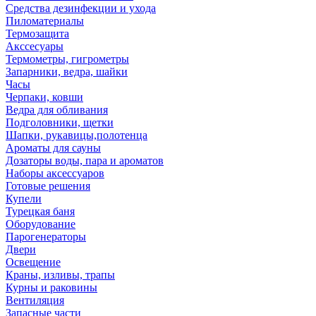
Средства дезинфекции и ухода
Пиломатериалы
Термозащита
Аксcесуары
Термометры, гигрометры
Запарники, ведра, шайки
Часы
Черпаки, ковши
Ведра для обливания
Подголовники, щетки
Шапки, рукавицы,полотенца
Ароматы для сауны
Дозаторы воды, пара и ароматов
Наборы аксессуаров
Готовые решения
Купели
Турецкая баня
Оборудование
Парогенераторы
Двери
Освещение
Краны, изливы, трапы
Курны и раковины
Вентиляция
Запасные части