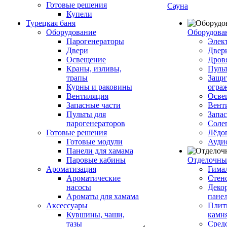
Готовые решения
Сауна
Купели
Турецкая баня
Оборудование
Оборудова
Парогенераторы
Элек
Двери
Двер
Освещение
Дров
Краны, изливы,
Пуль
трапы
Защи
Курны и раковины
огра
Вентиляция
Осве
Запасные части
Вент
Пульты для
Запа
парогенераторов
Соле
Готовые решения
Лёдо
Готовые модули
Ауди
Панели для хамама
Паровые кабины
Отделочны
Ароматизация
Гимал
Ароматические
Стен
насосы
Деко
Ароматы для хамама
пане
Аксессуары
Плитк
Кувшины, чаши,
камн
тазы
Сред