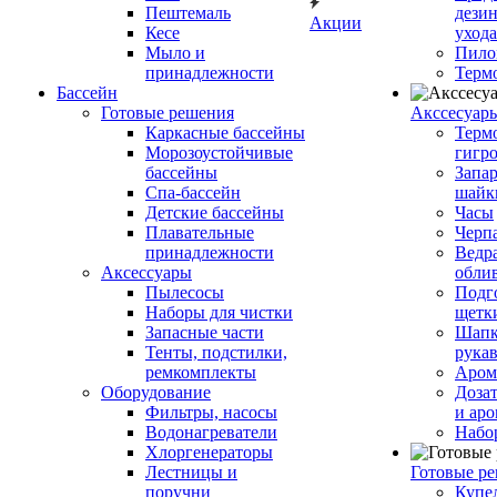
Пештемаль
дези
Акции
Кесе
ухода
Мыло и
Пило
принадлежности
Терм
Бассейн
Готовые решения
Аксcесуар
Каркасные бассейны
Терм
Морозоустойчивые
гигр
бассейны
Запар
Спа-бассейн
шайк
Детские бассейны
Часы
Плавательные
Черп
принадлежности
Ведра
Аксессуары
обли
Пылесосы
Подг
Наборы для чистки
щетк
Запасные части
Шапк
Тенты, подстилки,
рука
ремкомплекты
Аром
Оборудование
Дозат
Фильтры, насосы
и аро
Водонагреватели
Набо
Хлоргенераторы
Лестницы и
Готовые р
поручни
Купе