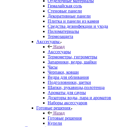
Отделочные материалы
Гималайская соль
Стеновые панели
Декоративные панели
Плитка и панели из камня
Средства дезинфекции и ухода
Пиломатериалы
Термозащита
Аксcесуары
Назад
Аксcесуары
Термометры, гигрометры
Запарники, ведра, шайки
Часы
Черпаки, ковши
Ведра для обливания
Подголовники, щетки
Шапки, рукавицы,полотенца
Ароматы для сауны
Дозаторы воды, пара и ароматов
Наборы аксессуаров
Готовые решения
Назад
Готовые решения
Купели