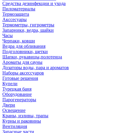
Средства дезинфекции и ухода
Пиломатериалы
Термозащита
Аксcесуары
Термометры, гигрометры
Запарники, ведра, шайки
Часы
Черпаки, ковши
Ведра для обливания
Подголовники, щетки
Шапки, рукавицы,полотенца
Ароматы для сауны
Дозаторы воды, пара и ароматов
Наборы аксессуаров
Готовые решения
Купели
Турецкая баня
Оборудование
Парогенераторы
Двери
Освещение
Краны, изливы, трапы
Курны и раковины
Вентиляция
Запасные части