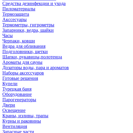
Средства дезинфекции и ухода
Пиломатериалы
Термозащита
Аксcесуары
Термометры, гигрометры
Запарники, ведра, шайки
Часы
Черпаки, ковши
Ведра для обливания
Подголовники, щетки
Шапки, рукавицы,полотенца
Ароматы для сауны
Дозаторы воды, пара и ароматов
Наборы аксессуаров
Готовые решения
Купели
Турецкая баня
Оборудование
Парогенераторы
Двери
Освещение
Краны, изливы, трапы
Курны и раковины
Вентиляция
Запасные части