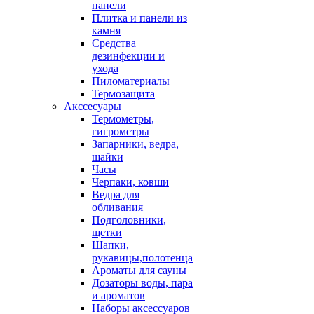
панели
Плитка и панели из
камня
Средства
дезинфекции и
ухода
Пиломатериалы
Термозащита
Аксcесуары
Термометры,
гигрометры
Запарники, ведра,
шайки
Часы
Черпаки, ковши
Ведра для
обливания
Подголовники,
щетки
Шапки,
рукавицы,полотенца
Ароматы для сауны
Дозаторы воды, пара
и ароматов
Наборы аксессуаров