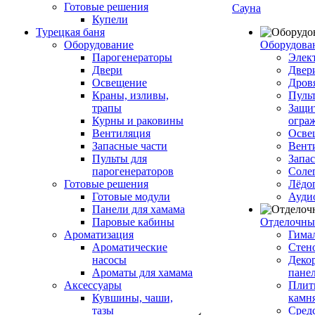
Готовые решения
Сауна
Купели
Турецкая баня
Оборудование
Оборудова
Парогенераторы
Элек
Двери
Двер
Освещение
Дров
Краны, изливы,
Пуль
трапы
Защи
Курны и раковины
огра
Вентиляция
Осве
Запасные части
Вент
Пульты для
Запа
парогенераторов
Соле
Готовые решения
Лёдо
Готовые модули
Ауди
Панели для хамама
Паровые кабины
Отделочны
Ароматизация
Гимал
Ароматические
Стен
насосы
Деко
Ароматы для хамама
пане
Аксессуары
Плитк
Кувшины, чаши,
камн
тазы
Сред