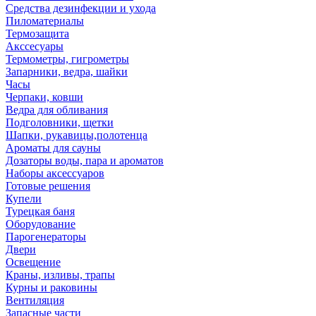
Средства дезинфекции и ухода
Пиломатериалы
Термозащита
Аксcесуары
Термометры, гигрометры
Запарники, ведра, шайки
Часы
Черпаки, ковши
Ведра для обливания
Подголовники, щетки
Шапки, рукавицы,полотенца
Ароматы для сауны
Дозаторы воды, пара и ароматов
Наборы аксессуаров
Готовые решения
Купели
Турецкая баня
Оборудование
Парогенераторы
Двери
Освещение
Краны, изливы, трапы
Курны и раковины
Вентиляция
Запасные части