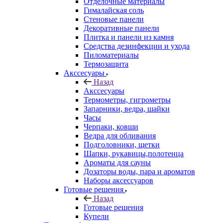
Отделочные материалы
Гималайская соль
Стеновые панели
Декоративные панели
Плитка и панели из камня
Средства дезинфекции и ухода
Пиломатериалы
Термозащита
Аксcесуары
Назад
Аксcесуары
Термометры, гигрометры
Запарники, ведра, шайки
Часы
Черпаки, ковши
Ведра для обливания
Подголовники, щетки
Шапки, рукавицы,полотенца
Ароматы для сауны
Дозаторы воды, пара и ароматов
Наборы аксессуаров
Готовые решения
Назад
Готовые решения
Купели