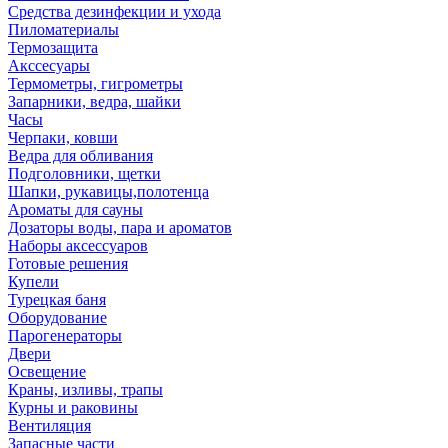
Средства дезинфекции и ухода
Пиломатериалы
Термозащита
Аксcесуары
Термометры, гигрометры
Запарники, ведра, шайки
Часы
Черпаки, ковши
Ведра для обливания
Подголовники, щетки
Шапки, рукавицы,полотенца
Ароматы для сауны
Дозаторы воды, пара и ароматов
Наборы аксессуаров
Готовые решения
Купели
Турецкая баня
Оборудование
Парогенераторы
Двери
Освещение
Краны, изливы, трапы
Курны и раковины
Вентиляция
Запасные части