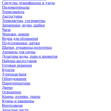
Средства дезинфекции и ухода
Пиломатериалы
Термозащита
Аксcесуары
Термометры, гигрометры
Запарники, ведра, шайки
Часы
Черпаки, ковши
Ведра для обливания
Подголовники, щетки
Шапки, рукавицы,полотенца
Ароматы для сауны
Дозаторы воды, пара и ароматов
Наборы аксессуаров
Готовые решения
Купели
Турецкая баня
Оборудование
Парогенераторы
Двери
Освещение
Краны, изливы, трапы
Курны и раковины
Вентиляция
Запасные части