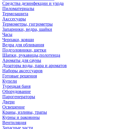
Средства дезинфекции и ухода
Пиломатериалы
Термозащита
Аксcесуары
Термометры, гигрометры
Запарники, ведра, шайки
Часы
Черпаки, ковши
Ведра для обливания
Подголовники, щетки
Шапки, рукавицы,полотенца
Ароматы для сауны
Дозаторы воды, пара и ароматов
Наборы аксессуаров
Готовые решения
Купели
Турецкая баня
Оборудование
Парогенераторы
Двери
Освещение
Краны, изливы, трапы
Курны и раковины
Вентиляция
Запасные части