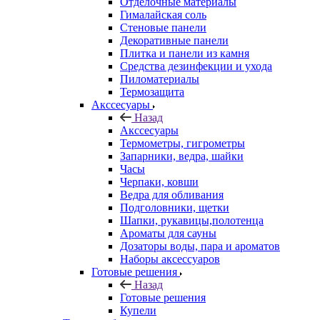
Отделочные материалы
Гималайская соль
Стеновые панели
Декоративные панели
Плитка и панели из камня
Средства дезинфекции и ухода
Пиломатериалы
Термозащита
Аксcесуары
Назад
Аксcесуары
Термометры, гигрометры
Запарники, ведра, шайки
Часы
Черпаки, ковши
Ведра для обливания
Подголовники, щетки
Шапки, рукавицы,полотенца
Ароматы для сауны
Дозаторы воды, пара и ароматов
Наборы аксессуаров
Готовые решения
Назад
Готовые решения
Купели