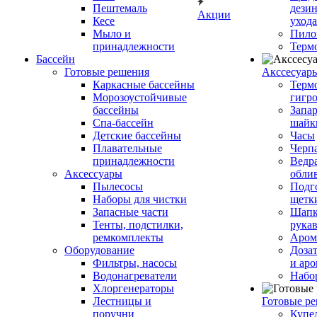
Пештемаль
дези
Акции
Кесе
ухода
Мыло и
Пило
принадлежности
Терм
Бассейн
Готовые решения
Аксcесуар
Каркасные бассейны
Терм
Морозоустойчивые
гигр
бассейны
Запар
Спа-бассейн
шайк
Детские бассейны
Часы
Плавательные
Черп
принадлежности
Ведра
Аксессуары
обли
Пылесосы
Подг
Наборы для чистки
щетк
Запасные части
Шапк
Тенты, подстилки,
рука
ремкомплекты
Аром
Оборудование
Дозат
Фильтры, насосы
и аро
Водонагреватели
Набо
Хлоргенераторы
Лестницы и
Готовые р
поручни
Купе