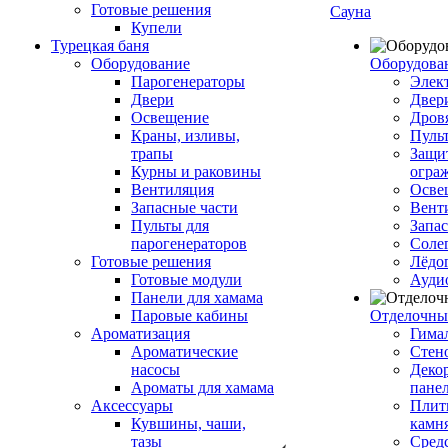
Готовые решения
Сауна
Купели
Турецкая баня
Оборудование
Оборудова
Парогенераторы
Элек
Двери
Двер
Освещение
Дров
Краны, изливы,
Пуль
трапы
Защи
Курны и раковины
огра
Вентиляция
Осве
Запасные части
Вент
Пульты для
Запа
парогенераторов
Соле
Готовые решения
Лёдо
Готовые модули
Ауди
Панели для хамама
Паровые кабины
Отделочны
Ароматизация
Гимал
Ароматические
Стен
насосы
Деко
Ароматы для хамама
пане
Аксессуары
Плитк
Кувшины, чаши,
камн
тазы
Сред