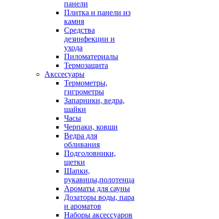
панели
Плитка и панели из
камня
Средства
дезинфекции и
ухода
Пиломатериалы
Термозащита
Аксcесуары
Термометры,
гигрометры
Запарники, ведра,
шайки
Часы
Черпаки, ковши
Ведра для
обливания
Подголовники,
щетки
Шапки,
рукавицы,полотенца
Ароматы для сауны
Дозаторы воды, пара
и ароматов
Наборы аксессуаров