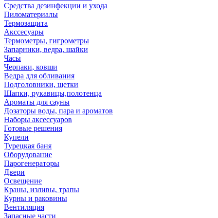
Средства дезинфекции и ухода
Пиломатериалы
Термозащита
Аксcесуары
Термометры, гигрометры
Запарники, ведра, шайки
Часы
Черпаки, ковши
Ведра для обливания
Подголовники, щетки
Шапки, рукавицы,полотенца
Ароматы для сауны
Дозаторы воды, пара и ароматов
Наборы аксессуаров
Готовые решения
Купели
Турецкая баня
Оборудование
Парогенераторы
Двери
Освещение
Краны, изливы, трапы
Курны и раковины
Вентиляция
Запасные части